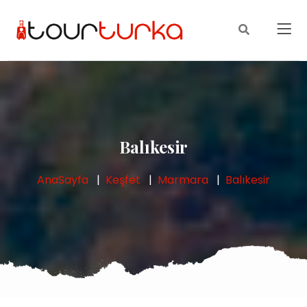
Balıkesir
AnaSayfa
Keşfet
Marmara
Balıkesir