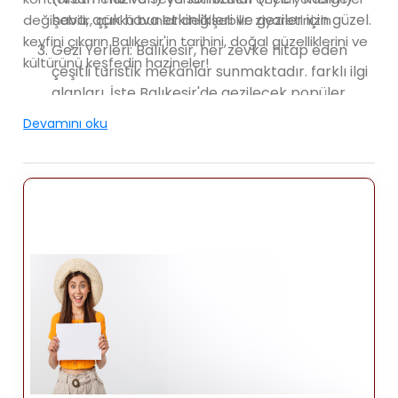
hava, açık hava etkinlikleri ve geziler için güzel.
değişebilir, çünkü bunlar değişebilir. ziyaretinizin
keyfini çıkarın Balıkesir'in tarihini, doğal güzelliklerini ve
Gezi Yerleri: Balıkesir, her zevke hitap eden
kültürünü keşfedin hazineler!
çeşitli turistik mekanlar sunmaktadır. farklı ilgi
alanları. İşte Balıkesir'de gezilecek popüler
yerlerden bazıları:
Devamını oku
Kazdağı Milli Parkı: Kazdağı Milli Parkı olarak da
bilinir çeşitli flora ve faunasıyla ünlü güzel bir
doğal alandır, yürüyüş parkurları ve doğal
manzaralar. Açık hava için harika bir mekandır
yürüyüş, kamp ve piknik gibi aktiviteler.
Ayvalık: Ege Denizi kıyısında şirin bir sahil
kasabası, Ayvalık pitoresk sokakları, tarihi
evleri ve güzel Sahiller. Eski şehrin dar
sokaklarını keşfedin, tarihi yerleri ziyaret edin
Cunda Adası'na gidin ve deniz ürünleri başta
olmak üzere yerel mutfağın tadını çıkarın.