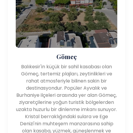
köfte) yer alır. tarifi), "Kelle Paça" (kelle paçası
ile yapılan geleneksel bir çorba) ayakları) ve
"Ayvalık Tostu" (çeşitli dolgularla yapılan özel
bir sandviç). Tatiliniz boyunca yerel mutfak
lezzetlerinin tadına bakma şansını kaçırmayın.
ziyaret edin.
Konaklama: Balıkesir'de çeşitli konaklama
Gömeç
seçenekleri sunulmaktadır, oteller,
pansiyonlar ve tatil köyleri dahil. Size uygun
Balıkesir'in küçük bir sahil kasabası olan
seçenekleri bulabilirsiniz farklı bütçeler ve
Gömeç, tertemiz plajları, zeytinlikleri ve
tercihler.
rahat atmosferiyle bilinen sakin bir
destinasyondur. Popüler Ayvalık ve
Burhaniye ilçeleri arasında yer alan Gömeç,
ziyaretçilerine yoğun turistik bölgelerden
uzakta huzurlu bir dinlenme imkanı sunuyor.
Kristal berraklığındaki sulara ve Ege
Denizi'nin muhteşem manzarasına sahip
olan kasaba, yüzmek, güneşlenmek ve