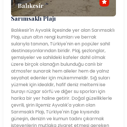
Balıkesir
Sarımsaklı Plajı
Balıkesir'in Ayvalık ilçesinde yer alan Sarımsaklı
Plajı, uzun altın rengi kumları ve berrak
sularıyla tanınan, Türkiye'nin en popüler sahil
destinasyonlarından biridir. Plaj, şezlonglar,
şemsiyeler ve sahildeki kafeler dahil olmak
üzere birçok olanağın bulunduğu canlı bir
atmosfer sunarak hem aileler hem de yalnız
seyahat edenler için mükemmeldir. Sığ suları
yüzmek için idealdir, hafif deniz meltemi ise
burayı rüzgar sörfü ve diğer su sporları için
harika bir yer haline getirir. Doğal güzelliklerle
çevrili, şirin ilçemiz Ayvalık'a yakın olan
Sarımsaklı Plajı, Türkiye'nin Ege kıyısında
güneşin, denizin ve kumun tadını çıkarmak
isteyenlerin mutlaka ziyaret etmesi gereken