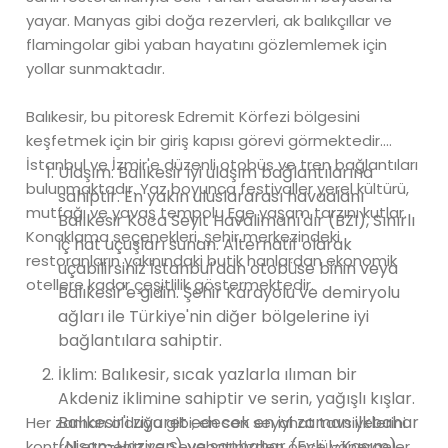
yayar. Manyas gibi doğa rezervleri, ak balıkçıllar ve
flamingolar gibi yaban hayatını gözlemlemek için
yollar sunmaktadır.
Balıkesir, bu pitoresk Edremit Körfezi bölgesini
keşfetmek için bir giriş kapısı görevi görmektedir.
İstanbul ve İzmir'e düzenli otobüs ve tren bağlantıları
Ulaşım: Balıkesir iyi ulaşım bağlantılarına
bulunmaktadır. Yaz boyunca festivaller yerel kültürü,
sahiptir. En yakın uluslararası havaalanı
mutfağı ve yavaş tempolu Ege yaşam tarzını kutlar.
Balıkesir Koca Seyit Havalimanı'dır (BZI), Sınırlı
Konaklama seçenekleri, şehir merkezindeki
iç hat uçuşları sunan. Alternatif olarak
restoranların yakınındaki butik hanlardan ekonomik
uçabilirsiniz İstanbul'dan otobüse binin veya
otellere kadar çeşitlilik göstermektedir.
Balıkesir'e gidin. Şehir Karayolu ve demiryolu
ağları ile Türkiye'nin diğer bölgelerine iyi
bağlantılara sahiptir.
İklim: Balıkesir, sıcak yazlarla ılıman bir
Akdeniz iklimine sahiptir ve serin, yağışlı kışlar.
Balıkesir'i ziyaret edecek en iyi zaman ilkbahar
Her zaman olduğu gibi, en son seyahat tavsiyelerini
(Nisan-Haziran) ve sonbahar (Eylül-Kasım)
kontrol etmeniz ve Seyahatinizden önce yönergeler