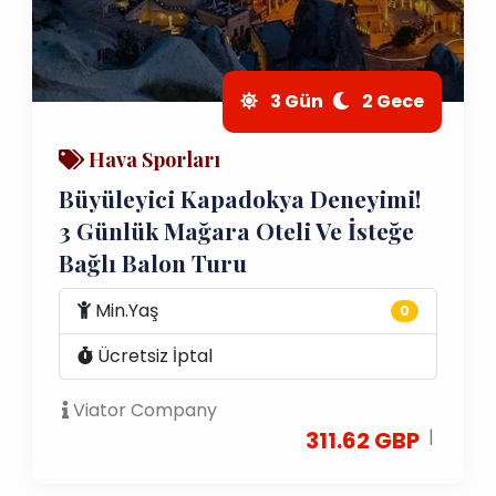
3 Gün
2 Gece
Hava Sporları
Büyüleyici Kapadokya Deneyimi!
3 Günlük Mağara Oteli Ve İsteğe
Bağlı Balon Turu
Min.Yaş
0
Ücretsiz İptal
Viator Company
|
311.62 GBP