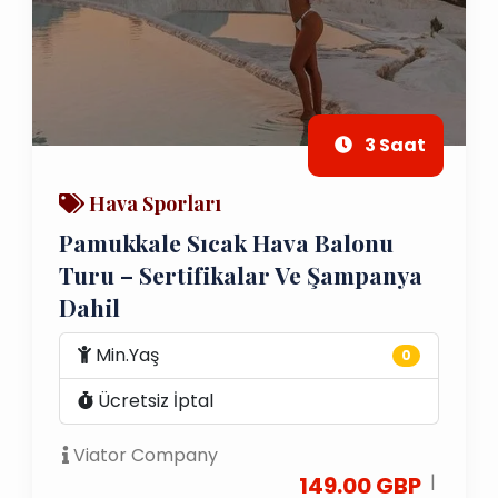
3 Saat
Hava Sporları
Pamukkale Sıcak Hava Balonu
Turu – Sertifikalar Ve Şampanya
Dahil
Min.Yaş
0
Ücretsiz İptal
Viator Company
|
149.00 GBP