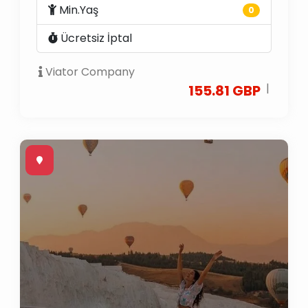
Min.Yaş
0
Ücretsiz İptal
Viator Company
|
155.81 GBP