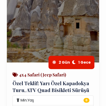
2 Gün
1 Gece
4x4 Safari (Jeep Safari)
Özel Teklif: Yarı Özel Kapadokya
Turu, ATV Quad Bisikleti Sürüşü
Min.Yaş
0