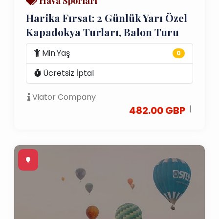
Hava Sporları
Harika Fırsat: 2 Günlük Yarı Özel
Kapadokya Turları, Balon Turu
Min.Yaş
0
Ücretsiz İptal
Viator Company
|
482.00 GBP