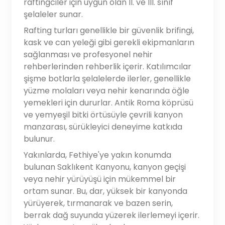
raftingciler için uygun olan II. ve III. sınıf
şelaleler sunar.
Rafting turları genellikle bir güvenlik brifingi,
kask ve can yeleği gibi gerekli ekipmanların
sağlanması ve profesyonel nehir
rehberlerinden rehberlik içerir. Katılımcılar
şişme botlarla şelalelerde ilerler, genellikle
yüzme molaları veya nehir kenarında öğle
yemekleri için dururlar. Antik Roma köprüsü
ve yemyeşil bitki örtüsüyle çevrili kanyon
manzarası, sürükleyici deneyime katkıda
bulunur.
Yakınlarda, Fethiye'ye yakın konumda
bulunan Saklıkent Kanyonu, kanyon geçişi
veya nehir yürüyüşü için mükemmel bir
ortam sunar. Bu, dar, yüksek bir kanyonda
yürüyerek, tırmanarak ve bazen serin,
berrak dağ suyunda yüzerek ilerlemeyi içerir.