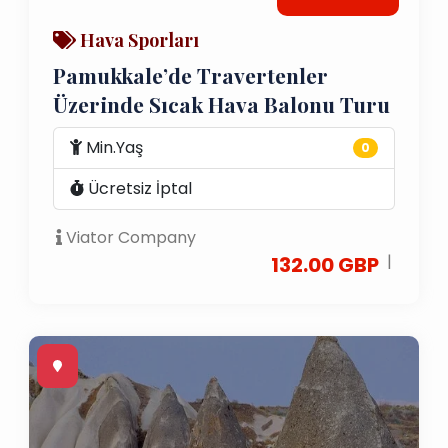
Hava Sporları
Pamukkale’de Travertenler
Üzerinde Sıcak Hava Balonu Turu
Min.Yaş
0
Ücretsiz İptal
Viator Company
|
132.00 GBP