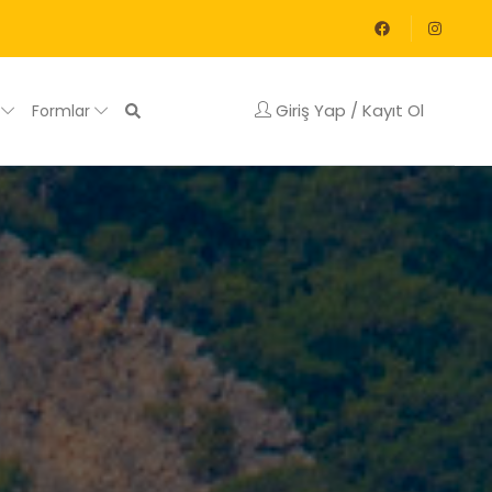
Giriş Yap / Kayıt Ol
g
Formlar