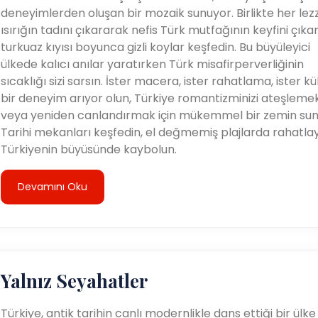
deneyimlerden oluşan bir mozaik sunuyor. Birlikte her lezz
ısırığın tadını çıkararak nefis Türk mutfağının keyfini çıka
turkuaz kıyısı boyunca gizli koylar keşfedin. Bu büyüleyici
ülkede kalıcı anılar yaratırken Türk misafirperverliğinin
sıcaklığı sizi sarsın. İster macera, ister rahatlama, ister kü
bir deneyim arıyor olun, Türkiye romantizminizi ateşleme
veya yeniden canlandırmak için mükemmel bir zemin sun
Tarihi mekanları keşfedin, el değmemiş plajlarda rahatla
Türkiyenin büyüsünde kaybolun.
Devamını Oku
Yalnız Seyahatler
Türkiye, antik tarihin canlı modernlikle dans ettiği bir ülke