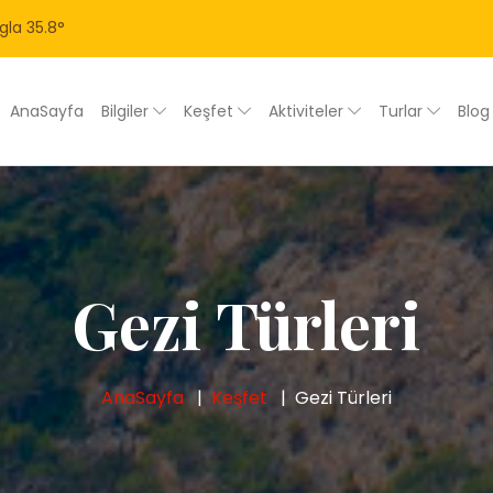
gla
35.8
°
AnaSayfa
Bilgiler
Keşfet
Aktiviteler
Turlar
Blo
Gezi Türleri
AnaSayfa
Keşfet
Gezi Türleri