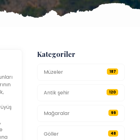
Kategoriler
Müzeler
187
unları
rının
k,
Antik şehir
120
rüyüş
Mağaralar
99
,
e
Göller
48
tına