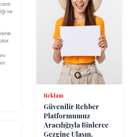
canlı
iği ve
esine
alar.
ını
nın
,
Reklam
Güvenilir Rehber
Platformumuz
Aracılığıyla Binlerce
Gezgine Ulaşın.