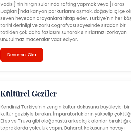
Vadisi]'nin hırçın sularında rafting yapmak veya [Toros
Dağları]'nda kanyon parkurlarını aşmak, doğayla iç içe o
seven heyecan arayanlara hitap eder. Türkiye'nin her köş
tarihi derinliği ve zorlu coğrafyası sayesinde sıradan bir
tatilden çok daha fazlasını sunarak sınırlarınızı zorlayan
unutulmaz maceralar vaat ediyor.
Devamını Oku
Kültürel Geziler
Kendinizi Türkiye'nin zengin kültür dokusuna büyüleyici bir
kültür gezisiyle bırakın. İmparatorlukların yükselip çöktüğ
Efes ve Truva gibi olağanüstü arkeolojik alanlar bıraktığı 
topraklarda yolculuk yapın. Baharat kokusunun havayı