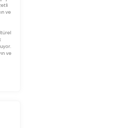
etli
rın ve
ltürel
k
uyor.
yın ve