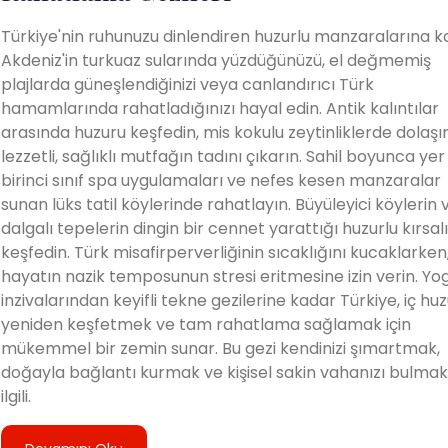
Türkiye'nin ruhunuzu dinlendiren huzurlu manzaralarına ka
Akdeniz'in turkuaz sularında yüzdüğünüzü, el değmemiş
plajlarda güneşlendiğinizi veya canlandırıcı Türk
hamamlarında rahatladığınızı hayal edin. Antik kalıntılar
arasında huzuru keşfedin, mis kokulu zeytinliklerde dolaşı
lezzetli, sağlıklı mutfağın tadını çıkarın. Sahil boyunca yer
birinci sınıf spa uygulamaları ve nefes kesen manzaralar
sunan lüks tatil köylerinde rahatlayın. Büyüleyici köylerin 
dalgalı tepelerin dingin bir cennet yarattığı huzurlu kırsalı
keşfedin. Türk misafirperverliğinin sıcaklığını kucaklarken
hayatın nazik temposunun stresi eritmesine izin verin. Yo
inzivalarından keyifli tekne gezilerine kadar Türkiye, iç hu
yeniden keşfetmek ve tam rahatlama sağlamak için
mükemmel bir zemin sunar. Bu gezi kendinizi şımartmak,
doğayla bağlantı kurmak ve kişisel sakin vahanızı bulmak
ilgili.