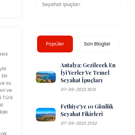
Seyahat ipuçları
Popüler
Son Bloglar
mini
Antalya: Gezilecek En
yla
İyi Yerler Ve Temel
 bir
Seyahat İpuçları
ve su
07-09-2023 19:13
eri ve
i Türk
az
Fethiye'ye 10 Günlük
daki
Seyahat Fikirleri
07-09-2023 21:52
r
cak