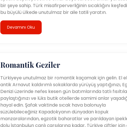
bir şeye sahip. Türk misafirperverliğinin sıcaklığını keşfed
bu büyülü ülkede unutulmaz bir aile tatili yaratın.
Devamını Oku
Romantik Geziler
Türkiyeye unutulmaz bir romantik kaçamak için gelin. El e
antik Arnavut kaldırımlı sokaklarda yürüyüş yaptığınızı, E
Denizi üzerinde nefes kesen gün batımlarında tatlı fısıltıla
paylaştığınızı ve lüks butik otellerde samimi anlar yaşadığ
hayal edin. Şafak vaktinde sıcak hava balonuyla
süzülebileceğiniz Kapadokyanın dünyadan kopuk
manzaralarından, egzotik baharatlar ve parıldayan ipekl
dolu İstanbulun canlı çarşılarına kadar, Türkiye çiftler için ç