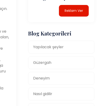
çın.
Reklam Ver
n ve
Blog Kategorileri
 alan,
Yapılacak şeyler
ve
,
Güzergah
ga
zuru
Deneyim
la
Nasıl gidilir