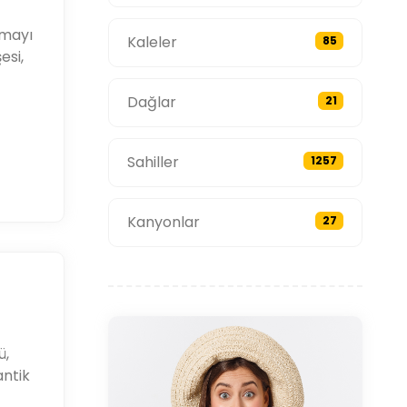
lmayı
Kaleler
85
esi,
Dağlar
21
Sahiller
1257
Kanyonlar
27
ü,
antik