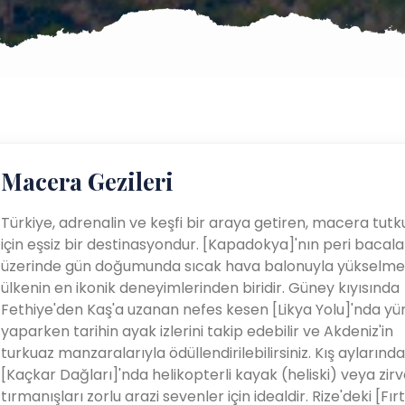
Macera Gezileri
Türkiye, adrenalin ve keşfi bir araya getiren, macera tutk
için eşsiz bir destinasyondur. [Kapadokya]'nın peri bacala
üzerinde gün doğumunda sıcak hava balonuyla yükselme
ülkenin en ikonik deneyimlerinden biridir. Güney kıyısında
Fethiye'den Kaş'a uzanan nefes kesen [Likya Yolu]'nda yü
yaparken tarihin ayak izlerini takip edebilir ve Akdeniz'in
turkuaz manzaralarıyla ödüllendirilebilirsiniz. Kış aylarında
[Kaçkar Dağları]'nda helikopterli kayak (heliski) veya zirv
tırmanışları zorlu arazi sevenler için idealdir. Rize'deki [Fır