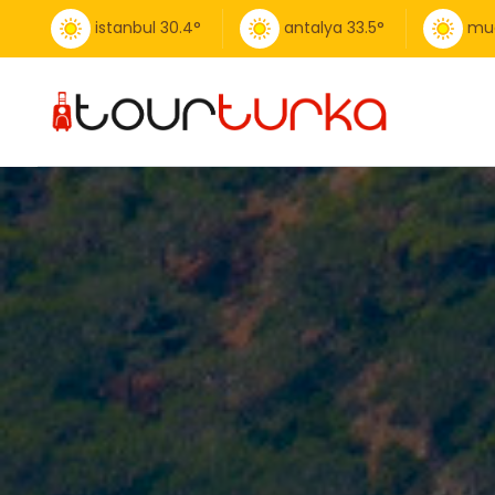
istanbul
30.4
°
antalya
33.5
°
mu