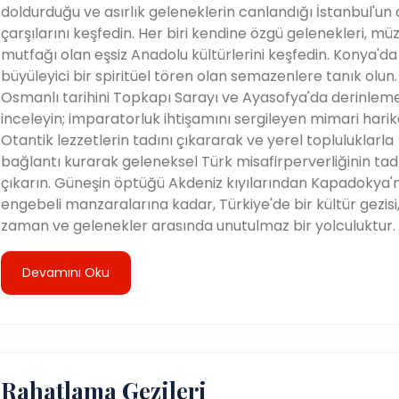
doldurduğu ve asırlık geleneklerin canlandığı İstanbul'un 
çarşılarını keşfedin. Her biri kendine özgü gelenekleri, müz
mutfağı olan eşsiz Anadolu kültürlerini keşfedin. Konya'da
büyüleyici bir spiritüel tören olan semazenlere tanık olun.
Osmanlı tarihini Topkapı Sarayı ve Ayasofya'da derinlem
inceleyin; imparatorluk ihtişamını sergileyen mimari harik
Otantik lezzetlerin tadını çıkararak ve yerel topluluklarla
bağlantı kurarak geleneksel Türk misafirperverliğinin tad
çıkarın. Güneşin öptüğü Akdeniz kıyılarından Kapadokya'
engebeli manzaralarına kadar, Türkiye'de bir kültür gezisi
zaman ve gelenekler arasında unutulmaz bir yolculuktur.
Devamını Oku
Rahatlama Gezileri