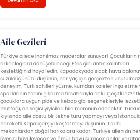
Devamını Oku
Aile Gezileri
Türkiye ailece inanılmaz maceralar sunuyor! Çocukların 
arkeologlara dönüşebileceği Efes gibi antik kalıntıları
keşfettiğinizi hayal edin. Kapadokyada sıcak hava balonu
süzüldüğünüzü düşünün, her yaş için gerçekten unutulmaz
deneyim. Türk sahilleri yüzme, kumdan kaleler inşa etme 
sporlarının tadını çıkarma fırsatlarıyla dolu. Çeşitli lezzetl
çocuklara uygun pide ve kebap gibi seçenekleriyle lezzetl
mutfağı, en seçici yiyicileri bile memnun edecektir. Turku
kıyısında aile dostu bir tekne turu yapmayı veya İstanbul
hareketli Kapalıçarşıyı keşfetmeyi düşünün. Tarihi
mekanlardan doğal harikalara kadar, Türkiye ailenizin he
üyesini büyüleyecek ve ömür boyu sürecek anılar yarata