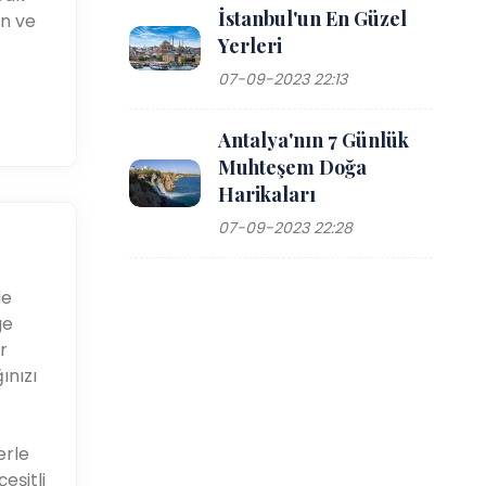
İstanbul'un En Güzel
in ve
Yerleri
07-09-2023 22:13
Antalya'nın 7 Günlük
Muhteşem Doğa
Harikaları
07-09-2023 22:28
le
ge
r
ınızı
erle
eşitli