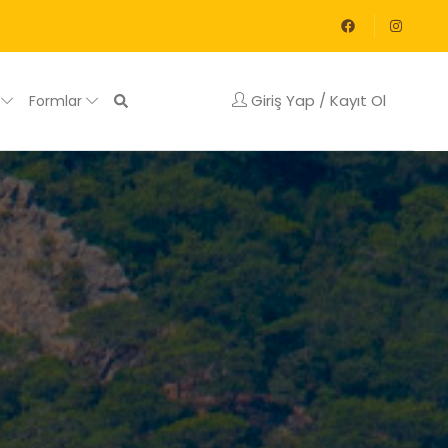
Giriş Yap / Kayıt Ol
g
Formlar
u