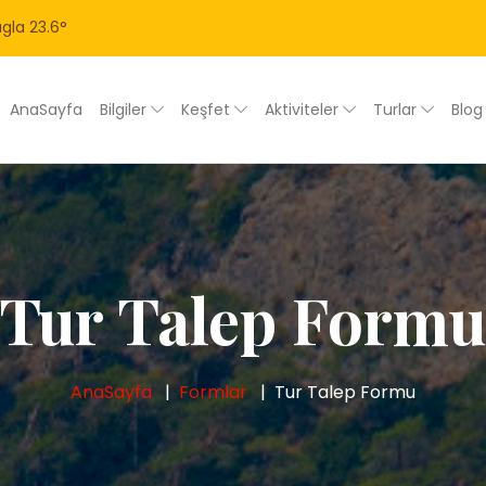
gla
23.6
°
AnaSayfa
Bilgiler
Keşfet
Aktiviteler
Turlar
Blo
Tur Talep Form
AnaSayfa
Formlar
Tur Talep Formu