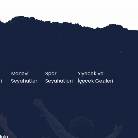
Manevi
Spor
Yiyecek ve
i
Seyahatler
Seyahatleri
İçecek Gezileri
olu