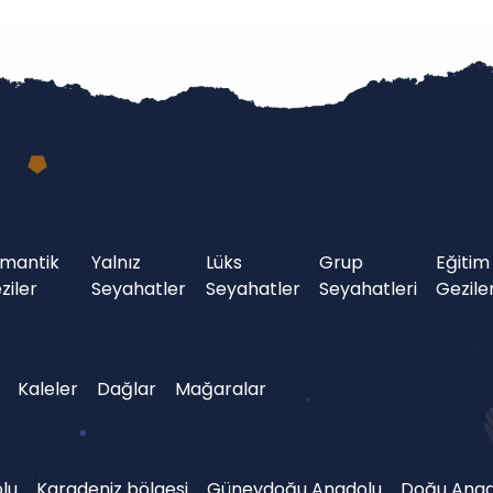
mantik
Yalnız
Lüks
Grup
Eğitim
ziler
Seyahatler
Seyahatler
Seyahatleri
Geziler
Kaleler
Dağlar
Mağaralar
lu
Karadeniz bölgesi
Güneydoğu Anadolu
Doğu Anad