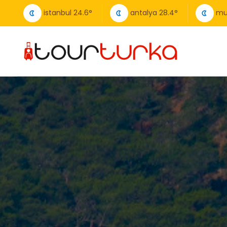
istanbul
24.6
°
antalya
28.4
°
mu