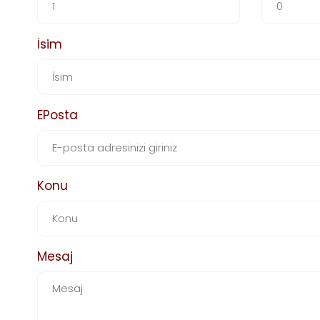
İsim
EPosta
Konu
Mesaj