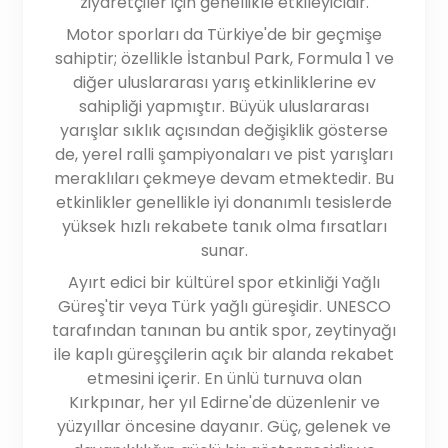
ziyaretçiler için genellikle etkileyicidir.
Motor sporları da Türkiye'de bir geçmişe
sahiptir; özellikle İstanbul Park, Formula 1 ve
diğer uluslararası yarış etkinliklerine ev
sahipliği yapmıştır. Büyük uluslararası
yarışlar sıklık açısından değişiklik gösterse
de, yerel ralli şampiyonaları ve pist yarışları
meraklıları çekmeye devam etmektedir. Bu
etkinlikler genellikle iyi donanımlı tesislerde
yüksek hızlı rekabete tanık olma fırsatları
sunar.
Ayırt edici bir kültürel spor etkinliği Yağlı
Güreş'tir veya Türk yağlı güreşidir. UNESCO
tarafından tanınan bu antik spor, zeytinyağı
ile kaplı güreşçilerin açık bir alanda rekabet
etmesini içerir. En ünlü turnuva olan
Kırkpınar, her yıl Edirne'de düzenlenir ve
yüzyıllar öncesine dayanır. Güç, gelenek ve