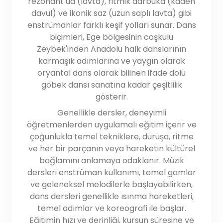
rezonant ud (lavta), ritmik darbuka (kadeh
davul) ve ikonik saz (uzun saplı lavta) gibi
enstrümanlar farklı keşif yolları sunar. Dans
biçimleri, Ege bölgesinin coşkulu
Zeybek'inden Anadolu halk danslarının
karmaşık adımlarına ve yaygın olarak
oryantal dans olarak bilinen ifade dolu
göbek dansı sanatına kadar çeşitlilik
gösterir.
Genellikle dersler, deneyimli
öğretmenlerden uygulamalı eğitim içerir ve
çoğunlukla temel tekniklere, duruşa, ritme
ve her bir parçanın veya hareketin kültürel
bağlamını anlamaya odaklanır. Müzik
dersleri enstrüman kullanımı, temel gamlar
ve geleneksel melodilerle başlayabilirken,
dans dersleri genellikle ısınma hareketleri,
temel adımlar ve koreografi ile başlar.
Eğitimin hızı ve derinliği, kursun süresine ve