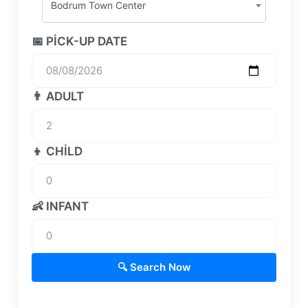
Bodrum Town Center
📅 PICK-UP DATE
👨 ADULT
👦 CHILD
👶 INFANT
🔍 Search Now