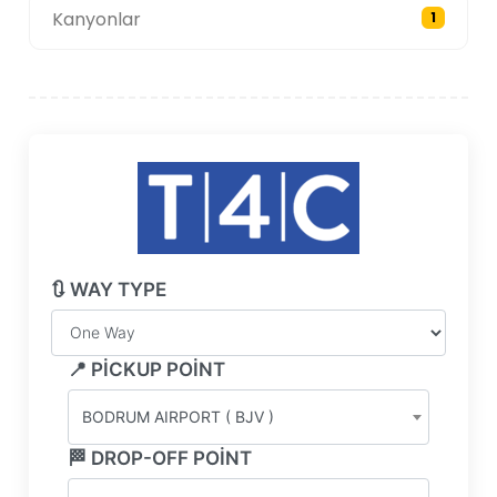
Kanyonlar
1
🔃 WAY TYPE
📍 PICKUP POINT
BODRUM AIRPORT ( BJV )
🏁 DROP-OFF POINT