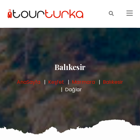
Balıkesir
AnaSayfa
Keşfet
Marmara
Balıkesir
Dağlar