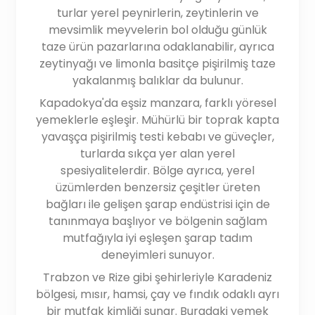
turlar yerel peynirlerin, zeytinlerin ve
mevsimlik meyvelerin bol olduğu günlük
taze ürün pazarlarına odaklanabilir, ayrıca
zeytinyağı ve limonla basitçe pişirilmiş taze
yakalanmış balıklar da bulunur.
Kapadokya'da eşsiz manzara, farklı yöresel
yemeklerle eşleşir. Mühürlü bir toprak kapta
yavaşça pişirilmiş testi kebabı ve güveçler,
turlarda sıkça yer alan yerel
spesiyalitelerdir. Bölge ayrıca, yerel
üzümlerden benzersiz çeşitler üreten
bağları ile gelişen şarap endüstrisi için de
tanınmaya başlıyor ve bölgenin sağlam
mutfağıyla iyi eşleşen şarap tadım
deneyimleri sunuyor.
Trabzon ve Rize gibi şehirleriyle Karadeniz
bölgesi, mısır, hamsi, çay ve fındık odaklı ayrı
bir mutfak kimliği sunar. Buradaki yemek