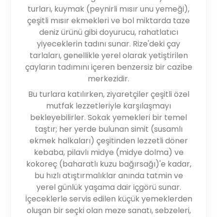
turları, kuymak (peynirli mısır unu yemeği),
çeşitli mısır ekmekleri ve bol miktarda taze
deniz ürünü gibi doyurucu, rahatlatıcı
yiyeceklerin tadını sunar. Rize'deki çay
tarlaları, genellikle yerel olarak yetiştirilen
çayların tadımını içeren benzersiz bir cazibe
merkezidir.
Bu turlara katılırken, ziyaretçiler çeşitli özel
mutfak lezzetleriyle karşılaşmayı
bekleyebilirler. Sokak yemekleri bir temel
taştır; her yerde bulunan simit (susamlı
ekmek halkaları) çeşitinden lezzetli döner
kebaba, pilavlı midye (midye dolma) ve
kokoreç (baharatlı kuzu bağırsağı)'e kadar,
bu hızlı atıştırmalıklar anında tatmin ve
yerel günlük yaşama dair içgörü sunar.
İçeceklerle servis edilen küçük yemeklerden
oluşan bir seçki olan meze sanatı, sebzeleri,