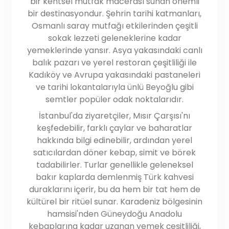
bir kentsel mutfak macerası sunan önemli
bir destinasyondur. Şehrin tarihi katmanları,
Osmanlı saray mutfağı etkilerinden çeşitli
sokak lezzeti geleneklerine kadar
yemeklerinde yansır. Asya yakasındaki canlı
balık pazarı ve yerel restoran çeşitliliği ile
Kadıköy ve Avrupa yakasındaki pastaneleri
ve tarihi lokantalarıyla ünlü Beyoğlu gibi
semtler popüler odak noktalarıdır.
İstanbul'da ziyaretçiler, Mısır Çarşısı'nı
keşfedebilir, farklı çaylar ve baharatlar
hakkında bilgi edinebilir, ardından yerel
satıcılardan döner kebap, simit ve börek
tadabilirler. Turlar genellikle geleneksel
bakır kaplarda demlenmiş Türk kahvesi
duraklarını içerir, bu da hem bir tat hem de
kültürel bir ritüel sunar. Karadeniz bölgesinin
hamsisi'nden Güneydoğu Anadolu
kebaplarına kadar uzanan yemek çeşitliliği,