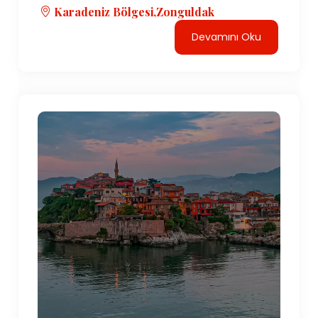
kültürel mirası yansıtmaktadır. Hamsi (hamsi),
Karadeniz Bölgesi,Zonguldak
mıhlama (mısır unu ve peynir yemeği), laz böreği
Devamını Oku
(lezzetli bir hamur işi) gibi yöresel spesiyaliteler ile
yöre mutfağı kendine has lezzetleriyle tanınır.
Özetle, Türkiye'nin Karadeniz Bölgesi, doğal güzelliğin,
tarihi yerlerin ve canlı bir yerel kültürün büyüleyici bir
karışımını sunar. Trabzon'un göz alıcı manastırlarından
Rize'nin pitoresk çay tarlalarına ve Amasya'nın antik
hazinelerine kadar bölge, ziyaretçilere çok çeşitli
deneyimler ve Türkiye'nin kuzey kıyı şeridinin eşsiz
cazibesini keşfetme şansı sunuyor.