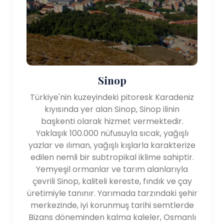
Turizm:
Karadeniz Bölgesi, doğal güzelliklerin eşsiz bir
karışımını sunar, tarihi yerler ve kültürel deneyimler.
Bazı ilgi çekici yerler şunlardır:
- Sümela Manastırı: Trabzon yakınlarında bulunan
Sinop
Sümela Manastırı, ormanlık bir dağın yamaçlarına inşa
edilmiş olağanüstü bir Rum Ortodoks manastırıdır.
Türkiye'nin kuzeyindeki pitoresk Karadeniz
Çarpıcı mimarisi ve doğal çevresi ile ziyaretçi çeken
kıyısında yer alan Sinop, Sinop ilinin
önemli bir dini ve tarihi mekandır.
başkenti olarak hizmet vermektedir.
- Uzungöl: Trabzon yakınlarında bulunan Uzungöl, sık
Yaklaşık 100.000 nüfusuyla sıcak, yağışlı
ormanlar ve yemyeşil tepelerle çevrili pitoresk bir
yazlar ve ılıman, yağışlı kışlarla karakterize
göldür. Doğa yürüyüşleri, balık tutma ve doğanın
edilen nemli bir subtropikal iklime sahiptir.
huzurunun tadına varma imkanları sunuyor.
Yemyeşil ormanlar ve tarım alanlarıyla
- Ayder Yaylası: Rize'de bulunan Ayder Yaylası, alpin
çevrili Sinop, kaliteli kereste, fındık ve çay
çayırları, kaplıcaları ve geleneksel ahşap evleri ile
üretimiyle tanınır. Yarımada tarzındaki şehir
popüler bir turizm merkezidir. Yürüyüş ve dağcılık
merkezinde, iyi korunmuş tarihi semtlerde
olanakları sunan Kaçkar Dağları'na açılan bir kapıdır.
Bizans döneminden kalma kaleler, Osmanlı