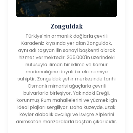
Doğal Özellikler:
Karadeniz Bölgesi, büyüleyici doğal manzaralarıyla
karakterizedir. Bölge, kıyı şeridine paralel uzanan
Pontus Dağları da dahil olmak üzere yoğun
Zonguldak
ormanlarla kaplıdır. Bölgedeki Kızılırmak, Yeşilırmak ve
Türkiye'nin ormanlık dağlarla çevrili
Fırtına gibi akarsular pitoresk vadilerden akar. Bu
Karadeniz kıyısında yer alan Zonguldak,
nehirler güzellikleriyle tanınır ve rafting ve balıkçılık gibi
aynı adı taşıyan ilin sanayi başkenti olarak
açık hava etkinlikleri için fırsatlar sunar. Bölgenin
hizmet vermektedir. 265.000'in üzerindeki
Karadeniz kıyı şeridi, doğal manzaralar ve hoş bir kıyı
nüfusuyla ılıman bir iklime ve kömür
deneyimi sunan büyüleyici balıkçı köyleri, kumlu plajlar
madenciliğine dayalı bir ekonomiye
ve engebeli kayalıklarla bezenmiştir.
sahiptir. Zonguldak şehir merkezinde tarihi
Osmanlı mimarisi ağaçlarla çevrili
Kültürel Önem:
bulvarlarla birleşiyor. Yakındaki Ereğli,
Karadeniz Bölgesi zengin bir kültürel değere sahiptir.
korunmuş Rum mahallelerini ve yüzmek için
tarih boyunca bölgede yaşamış çeşitli uygarlıkların
ideal plajları sergiliyor. Daha kuzeyde, uzak
şekillendirdiği miras. Bir zamanlar eski Yunan ve Bizans
köyler alabalık avcılığı ve İsviçre Alplerini
imparatorluklarının ve daha sonra Osmanlı
anımsatan manzaralarla baştan çıkarıcıdır.
İmparatorluğu'nun bir parçasıydı. Bölgenin mimarisi,
mutfağı ve geleneksel sanat ve zanaatları bu farklı