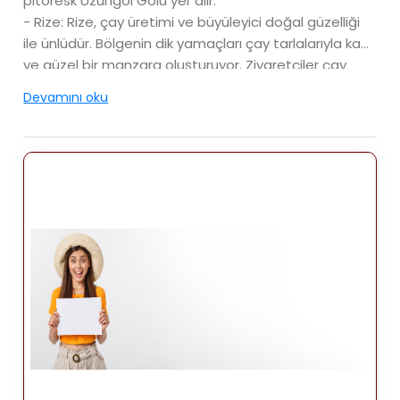
pitoresk Uzungöl Gölü yer alır.
- Rize: Rize, çay üretimi ve büyüleyici doğal güzelliği
ile ünlüdür. Bölgenin dik yamaçları çay tarlalarıyla kaplı
ve güzel bir manzara oluşturuyor. Ziyaretçiler çay
bahçelerini keşfedebilir, Rize Kalesi'ni ziyaret edebilir
Devamını oku
ve Fırtına Vadisi'nin doğal güzelliğinin tadını
çıkarabilirler.
- Samsun: Samsun önemli bir liman kentidir ve
bölgede önemli bir ticaret ve sanayi merkezi olarak
hizmet vermektedir. Zengin bir tarihe sahiptir ve
modern Türkiye'nin kurucusu Mustafa Kemal Atatürk'ü
anan Atatürk Müzesi ile tanınır.
- Ordu: Ordu, pitoresk sahil şeridi ve fındık
bahçeleriyle ünlüdür. Şehir, ziyaretçilerin panoramik
deniz ve aşağıdaki şehir manzarasının keyfini
çıkarabileceği Boztepe Tepesi'nden muhteşem
manzaralar sunuyor.
- Amasya: Amasya, Osmanlı dönemine ait benzersiz
ahşap evleri, antik kaya mezarları ve Amasya Kalesi.