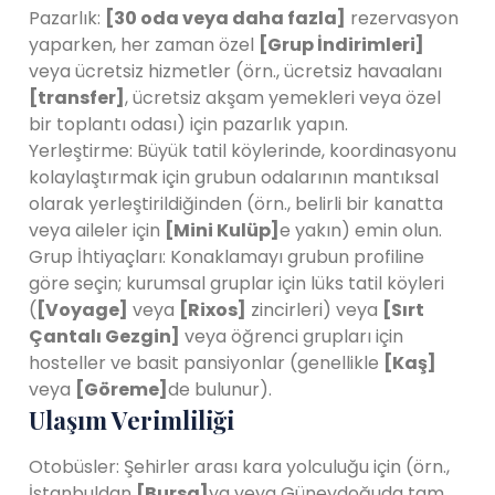
Pazarlık:
[30 oda veya daha fazla]
rezervasyon
yaparken, her zaman özel
[Grup İndirimleri]
veya ücretsiz hizmetler (örn., ücretsiz havaalanı
[transfer]
, ücretsiz akşam yemekleri veya özel
bir toplantı odası) için pazarlık yapın.
Yerleştirme: Büyük tatil köylerinde, koordinasyonu
kolaylaştırmak için grubun odalarının mantıksal
olarak yerleştirildiğinden (örn., belirli bir kanatta
veya aileler için
[Mini Kulüp]
e yakın) emin olun.
Grup İhtiyaçları: Konaklamayı grubun profiline
göre seçin; kurumsal gruplar için lüks tatil köyleri
(
[Voyage]
veya
[Rixos]
zincirleri) veya
[Sırt
Çantalı Gezgin]
veya öğrenci grupları için
hosteller ve basit pansiyonlar (genellikle
[Kaş]
veya
[Göreme]
de bulunur).
Ulaşım Verimliliği
Otobüsler: Şehirler arası kara yolculuğu için (örn.,
İstanbuldan
[Bursa]
ya veya Güneydoğuda tam