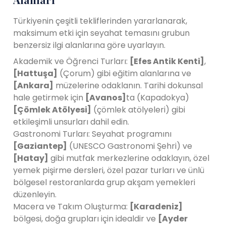
Türkiyenin çeşitli tekliflerinden yararlanarak,
maksimum etki için seyahat temasını grubun
benzersiz ilgi alanlarına göre uyarlayın.
Akademik ve Öğrenci Turları:
[Efes Antik Kenti]
,
[Hattuşa]
(Çorum) gibi eğitim alanlarına ve
[Ankara]
müzelerine odaklanın. Tarihi dokunsal
hale getirmek için
[Avanos]
ta (Kapadokya)
[Çömlek Atölyesi]
(çömlek atölyeleri) gibi
etkileşimli unsurları dahil edin.
Gastronomi Turları: Seyahat programını
[Gaziantep]
(UNESCO Gastronomi Şehri) ve
[Hatay]
gibi mutfak merkezlerine odaklayın, özel
yemek pişirme dersleri, özel pazar turları ve ünlü
bölgesel restoranlarda grup akşam yemekleri
düzenleyin.
Macera ve Takım Oluşturma:
[Karadeniz]
bölgesi, doğa grupları için idealdir ve
[Ayder