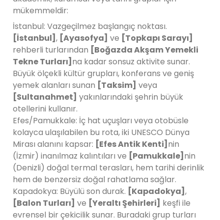
mükemmeldir:
İstanbul: Vazgeçilmez başlangıç noktası.
[İstanbul]
,
[Ayasofya]
ve
[Topkapı Sarayı]
rehberli turlarından
[Boğazda Akşam Yemekli
Tekne Turları]
na kadar sonsuz aktivite sunar.
Büyük ölçekli kültür grupları, konferans ve geniş
yemek alanları sunan
[Taksim]
veya
[Sultanahmet]
yakınlarındaki şehrin büyük
otellerini kullanır.
Efes/Pamukkale: İç hat uçuşları veya otobüsle
kolayca ulaşılabilen bu rota, iki UNESCO Dünya
Mirası alanını kapsar:
[Efes Antik Kenti]
nin
(İzmir) inanılmaz kalıntıları ve
[Pamukkale]
nin
(Denizli) doğal termal terasları, hem tarihi derinlik
hem de benzersiz doğal rahatlama sağlar.
Kapadokya: Büyülü son durak.
[Kapadokya]
,
[Balon Turları]
ve
[Yeraltı Şehirleri]
keşfi ile
evrensel bir çekicilik sunar. Buradaki grup turları