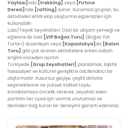
Yaylası]
nda
[trekking]
veya
[Fırtına
Deresi]
nde
[rafting]
sunar. Kurumsal gruplar, bu
aktiviteleri etkili ekip oluşturma egzersizleri için
kullanabilir.
Lüks/Teşvik Seyahatleri: Özel bir akşam yemeği ve
eğlence ile özel
[VIP Boğaz Turu]
(Boğaz Yat
Turları) düzenleyin veya
[Kapadokya]
da
[Balon
Turu]
gibi çok aranan aktivitelere erken sabah
erişimi önceden ayırtın.
Türkiyede
[Grup Seyahatleri]
planlamak, lojistik
hassasiyet ve kültürel genişlikte ödüllendirici bir
alıştırmadır. Kusursuz geçişe, çeşitli aktivite
seçeneklerine ve yüksek kaliteli toplu
konaklamaya öncelik vererek, seyahat eden
partinin her üyesi için verimli, unutulmaz ve
derinden bağ kuran bir deneyimi garanti edersiniz.