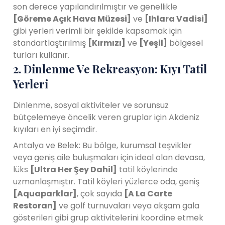
son derece yapılandırılmıştır ve genellikle
[Göreme Açık Hava Müzesi]
ve
[Ihlara Vadisi]
gibi yerleri verimli bir şekilde kapsamak için
standartlaştırılmış
[Kırmızı]
ve
[Yeşil]
bölgesel
turları kullanır.
2. Dinlenme Ve Rekreasyon: Kıyı Tatil
Yerleri
Dinlenme, sosyal aktiviteler ve sorunsuz
bütçelemeye öncelik veren gruplar için Akdeniz
kıyıları en iyi seçimdir.
Antalya ve Belek: Bu bölge, kurumsal teşvikler
veya geniş aile buluşmaları için ideal olan devasa,
lüks
[Ultra Her Şey Dahil]
tatil köylerinde
uzmanlaşmıştır. Tatil köyleri yüzlerce oda, geniş
[Aquaparklar]
, çok sayıda
[A La Carte
Restoran]
ve golf turnuvaları veya akşam gala
gösterileri gibi grup aktivitelerini koordine etmek