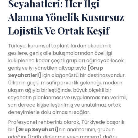
Seyahatleri: Her İlgi
Alanına Yönelik Kusursuz
Lojistik Ve Ortak Keşif
Türkiye, kurumsal toplantılardan akademik
gezilere, geniş aile buluşmalarından özel ilgi
kulüplerine kadar çeşitli grupları ağırlayabilecek
geniş ve iyi yönetilen altyapısıyla
[Grup
Seyahatleri]
için olağanüstü bir destinasyondur.
Ülkenin güçlü misafirperverlik geleneği, modern
ulaşım ağıyla birleştiğinde, büyük ölçekli bir
seyahatin planlanması ve uygulanmasının verimli,
son derece kişiselleştirilmiş ve unutulmaz ortak
deneyimlerle dolu olmasını sağlar.
Profesyonel rehberiniz olarak, Türkiyede başarılı
bir
[Grup Seyahati]
nin anahtarının, grubun
odağını (tarih, dinlenme veya macera) doğru