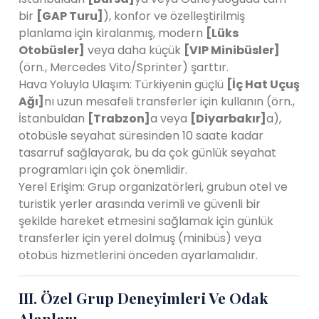
bir
[GAP Turu]
), konfor ve özelleştirilmiş
planlama için kiralanmış, modern
[Lüks
Otobüsler]
veya daha küçük
[VIP Minibüsler]
(örn., Mercedes Vito/Sprinter) şarttır.
Hava Yoluyla Ulaşım: Türkiyenin güçlü
[İç Hat Uçuş
Ağı]
nı uzun mesafeli transferler için kullanın (örn.,
İstanbuldan
[Trabzon]
a veya
[Diyarbakır]
a),
otobüsle seyahat süresinden 10 saate kadar
tasarruf sağlayarak, bu da çok günlük seyahat
programları için çok önemlidir.
Yerel Erişim: Grup organizatörleri, grubun otel ve
turistik yerler arasında verimli ve güvenli bir
şekilde hareket etmesini sağlamak için günlük
transferler için yerel dolmuş (minibüs) veya
otobüs hizmetlerini önceden ayarlamalıdır.
III. Özel Grup Deneyimleri Ve Odak
Alanları