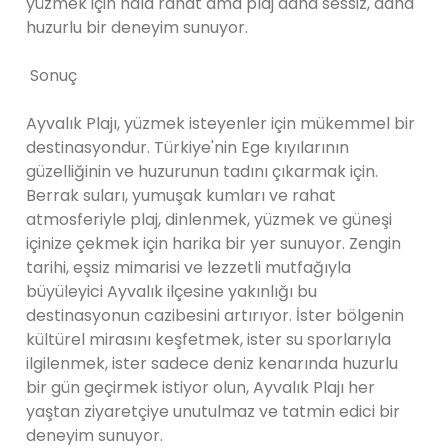
yüzmek için hâlâ rahat ama plaj daha sessiz, daha
huzurlu bir deneyim sunuyor.
Sonuç
Ayvalık Plajı, yüzmek isteyenler için mükemmel bir
destinasyondur. Türkiye'nin Ege kıyılarının
güzelliğinin ve huzurunun tadını çıkarmak için.
Berrak suları, yumuşak kumları ve rahat
atmosferiyle plaj, dinlenmek, yüzmek ve güneşi
içinize çekmek için harika bir yer sunuyor. Zengin
tarihi, eşsiz mimarisi ve lezzetli mutfağıyla
büyüleyici Ayvalık ilçesine yakınlığı bu
destinasyonun cazibesini artırıyor. İster bölgenin
kültürel mirasını keşfetmek, ister su sporlarıyla
ilgilenmek, ister sadece deniz kenarında huzurlu
bir gün geçirmek istiyor olun, Ayvalık Plajı her
yaştan ziyaretçiye unutulmaz ve tatmin edici bir
deneyim sunuyor.