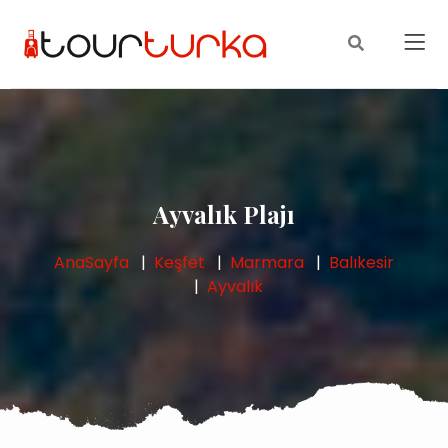
Ayvalık Plajı
AnaSayfa
Keşfet
Marmara
Balıkesir
Ayvalık