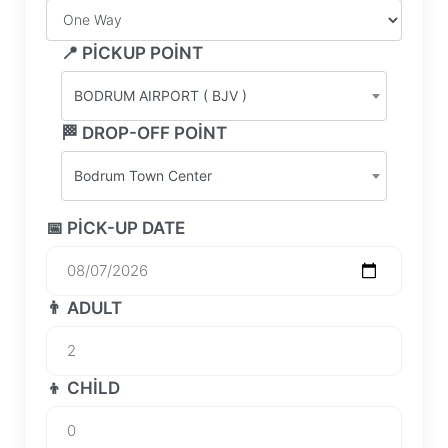
📍 PICKUP POINT
BODRUM AIRPORT ( BJV )
🏁 DROP-OFF POINT
Bodrum Town Center
📅 PICK-UP DATE
👨 ADULT
👦 CHILD