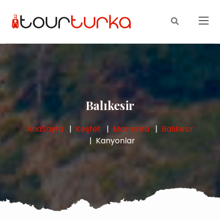
Balıkesir
AnaSayfa
Keşfet
Marmara
Balıkesir
Kanyonlar