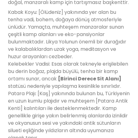
doğal, manzaralı kamp için tartışmasız başkenttir.
Kabak Koyu: [Ölüdeniz] yakınında yer alan bu
tenha vadi, bohem, doğaya dönüş atmosferiyle
ünlüdür. Yamaçta, muhteşem manzaralar sunan
çeşitli kamp alanları ve eko-pansiyonlar
bulunmaktadır. Likya Yolunun önemli bir durağıdır
ve kalabalıklardan uzak yoga, meditasyon ve
huzur arayanları cezbeder.
Kelebekler Vadisi: Esas olarak tekneyle erişilebilen
bu derin boğaz, plajda büyülü, tenha bir kamp
ortamı sunar, ancak
[Birinci Derece Sit Alanı]
statüsü nedeniyle yapılaşma kesinlikle sınırlıdır.
Patara Plajı: [Kaş] yakınında bulunan bu, Türkiyenin
en uzun kumlu plajıdır ve muhteşem [Patara Antik
Kenti] kalıntıları ile desteklenmektedir. Kamp
genellikle girişe yakın belirlenmiş alanlarda izinlidir
ve okyanusun sesi ve yakındaki antik sütunların
silueti eşliğinde yıldızların altında uyumanıza
olanak tanır.