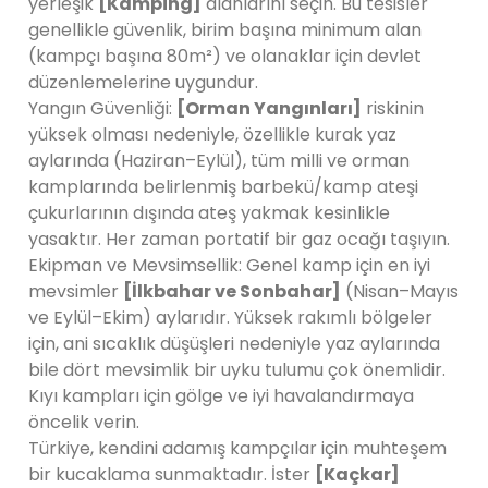
yerleşik
[Kamping]
alanlarını seçin. Bu tesisler
genellikle güvenlik, birim başına minimum alan
(kampçı başına 80m²) ve olanaklar için devlet
düzenlemelerine uygundur.
Yangın Güvenliği:
[Orman Yangınları]
riskinin
yüksek olması nedeniyle, özellikle kurak yaz
aylarında (Haziran–Eylül), tüm milli ve orman
kamplarında belirlenmiş barbekü/kamp ateşi
çukurlarının dışında ateş yakmak kesinlikle
yasaktır. Her zaman portatif bir gaz ocağı taşıyın.
Ekipman ve Mevsimsellik: Genel kamp için en iyi
mevsimler
[İlkbahar ve Sonbahar]
(Nisan–Mayıs
ve Eylül–Ekim) aylarıdır. Yüksek rakımlı bölgeler
için, ani sıcaklık düşüşleri nedeniyle yaz aylarında
bile dört mevsimlik bir uyku tulumu çok önemlidir.
Kıyı kampları için gölge ve iyi havalandırmaya
öncelik verin.
Türkiye, kendini adamış kampçılar için muhteşem
bir kucaklama sunmaktadır. İster
[Kaçkar]