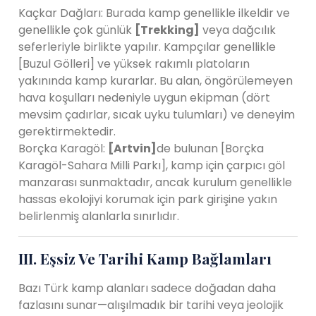
Kaçkar Dağları: Burada kamp genellikle ilkeldir ve
genellikle çok günlük
[Trekking]
veya dağcılık
seferleriyle birlikte yapılır. Kampçılar genellikle
[Buzul Gölleri] ve yüksek rakımlı platoların
yakınında kamp kurarlar. Bu alan, öngörülemeyen
hava koşulları nedeniyle uygun ekipman (dört
mevsim çadırlar, sıcak uyku tulumları) ve deneyim
gerektirmektedir.
Borçka Karagöl:
[Artvin]
de bulunan [Borçka
Karagöl-Sahara Milli Parkı], kamp için çarpıcı göl
manzarası sunmaktadır, ancak kurulum genellikle
hassas ekolojiyi korumak için park girişine yakın
belirlenmiş alanlarla sınırlıdır.
III. Eşsiz Ve Tarihi Kamp Bağlamları
Bazı Türk kamp alanları sadece doğadan daha
fazlasını sunar—alışılmadık bir tarihi veya jeolojik