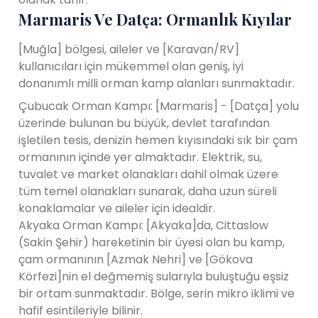
Marmaris Ve Datça: Ormanlık Kıyılar
[Muğla] bölgesi, aileler ve [Karavan/RV]
kullanıcıları için mükemmel olan geniş, iyi
donanımlı milli orman kamp alanları sunmaktadır.
Çubucak Orman Kampı: [Marmaris] - [Datça] yolu
üzerinde bulunan bu büyük, devlet tarafından
işletilen tesis, denizin hemen kıyısındaki sık bir çam
ormanının içinde yer almaktadır. Elektrik, su,
tuvalet ve market olanakları dahil olmak üzere
tüm temel olanakları sunarak, daha uzun süreli
konaklamalar ve aileler için idealdir.
Akyaka Orman Kampı: [Akyaka]da, Cittaslow
(Sakin Şehir) hareketinin bir üyesi olan bu kamp,
çam ormanının [Azmak Nehri] ve [Gökova
Körfezi]nin el değmemiş sularıyla buluştuğu eşsiz
bir ortam sunmaktadır. Bölge, serin mikro iklimi ve
hafif esintileriyle bilinir.