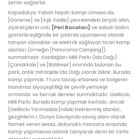
zemin sağlarlar.
Kapadokya: Yaban hayatı kampı olmasa da,
[Göreme] ve [Aşk Vadisi] çevresindeki birçok alan,
ziyaretçilerin ünlü
[Peri Bacaları]
ve sabah balon
gösterisi eşliğinde bir çadırda uyumasına olanak
tanıyan olanaklar ve elektrik sağlayan ticari kamp
alanları (örneğin [Panorama Camping])
sunmaktadır. Kazdağları Milli Parkı (İda Dağı):
[Çanakkale] ve [Balıkesir] sınırında bulunan bu
park, antik mitolojide İda Dağı olarak bilinir. Burada
kamp yapmak, Truva Savaşı efsanesi ve bölgenin
inanılmaz biyoçeşitliliği ile çevrili yemyeşil
ormanlar ve berrak dereler sunmaktadır. Gelibolu
Milli Parkı: Burada kamp yapmak kısıtlıdır, ancak
[Gelibolu Yarımadası]ndaki belirlenmiş alanlar,
gezginlerin I. Dünya Savaşında savaş alanı olarak
hizmet veren sessiz, dokunaklı manzara arasında
kamp yapmasına olanak tanıyarak derin bir tarihi