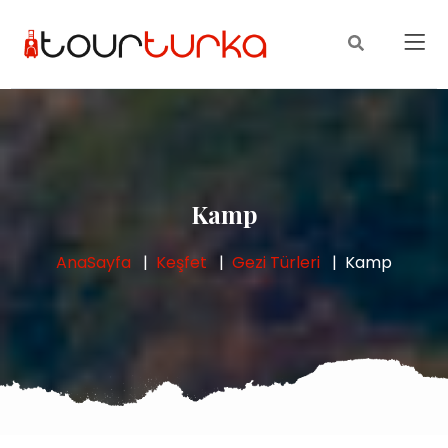
Kamp
AnaSayfa
Keşfet
Gezi Türleri
Kamp