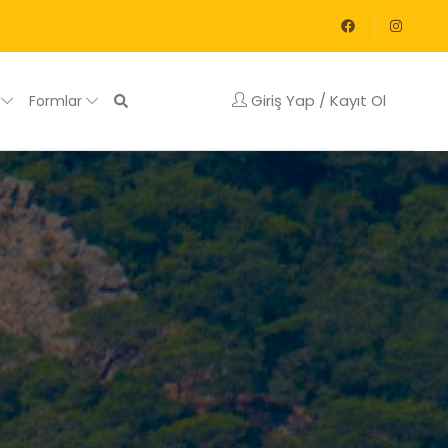
Giriş Yap / Kayıt Ol
g
Formlar