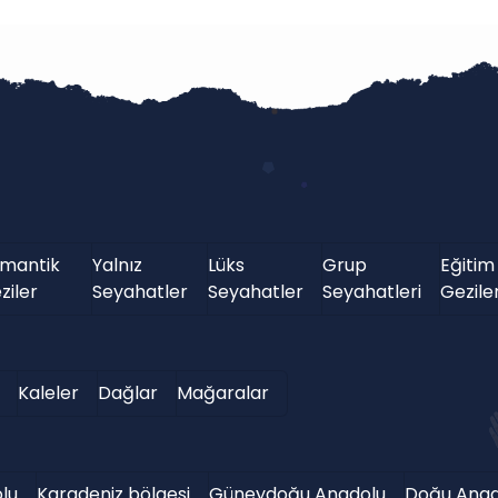
mantik
Yalnız
Lüks
Grup
Eğitim
ziler
Seyahatler
Seyahatler
Seyahatleri
Geziler
Kaleler
Dağlar
Mağaralar
lu
Karadeniz bölgesi
Güneydoğu Anadolu
Doğu Anad