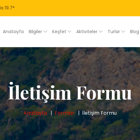
la
19.7
°
AnaSayfa
Bilgiler
Keşfet
Aktiviteler
Turlar
Blo
İletişim Formu
AnaSayfa
Formlar
İletişim Formu