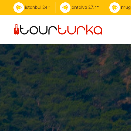
istanbul
24
°
antalya
27.4
°
mug