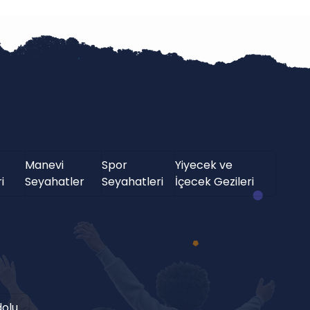
Manevi
Spor
Yiyecek ve
i
Seyahatler
Seyahatleri
İçecek Gezileri
olu