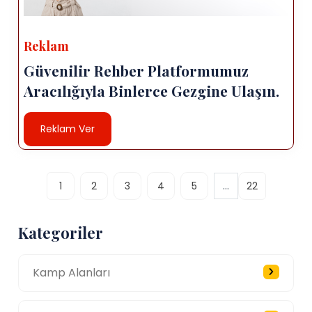
Reklam
Güvenilir Rehber Platformumuz
Aracılığıyla Binlerce Gezgine Ulaşın.
Reklam Ver
...
1
2
3
4
5
22
Kategoriler
Kamp Alanları