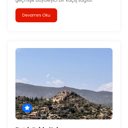
geçmişe büyüleyici bir kaçış sağlar.
Devamını Oku