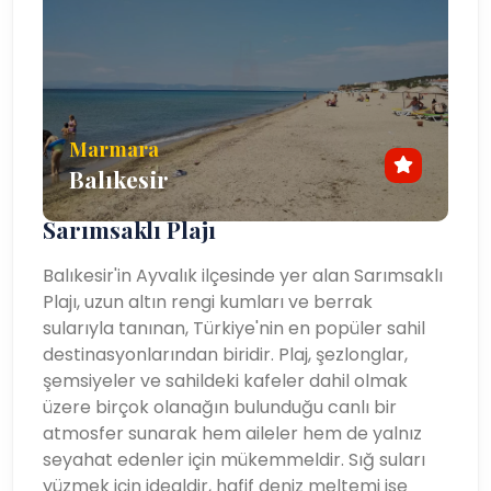
Ayvalık, zeytinyağının mükemmel bir karışımını sunan
bir destinasyondur. doğal güzellikler, tarih ve kültür.
İster plajda dinlenmek, ister antik kalıntıları
keşfetmek, ister bölgenin en kaliteli zeytinyağı ve
Marmara
deniz ürünlerini tatmak isteyin, Ayvalık'ta her gezgine
Balıkesir
sunacak bir şeyler vardır. Büyüleyici eski kenti,
muhteşem kıyı manzaraları ve Cunda Adası ve
Sarımsaklı Plajı
Bergama gibi yakındaki ilgi çekici yerlere kolay ulaşım
imkanıyla Ayvalık, Türkiye'nin Ege kıyılarına seyahat
Balıkesir'in Ayvalık ilçesinde yer alan Sarımsaklı
eden herkesin mutlaka ziyaret etmesi gereken bir
Plajı, uzun altın rengi kumları ve berrak
destinasyondur.
sularıyla tanınan, Türkiye'nin en popüler sahil
destinasyonlarından biridir. Plaj, şezlonglar,
Mükemmel tesisleri, erişilebilirliği ve Yıl boyu süren
şemsiyeler ve sahildeki kafeler dahil olmak
çekiciliği Ayvalık'ı her türden gezginin keyif alabileceği
üzere birçok olanağın bulunduğu canlı bir
çok yönlü bir destinasyon haline getiriyor. İster yoğun
atmosfer sunarak hem aileler hem de yalnız
yaz aylarında ister daha sakin ilkbahar ve sonbahar
seyahat edenler için mükemmeldir. Sığ suları
mevsimlerinde ziyaret edin, Ayvalık'ın tarih, doğa ve
yüzmek için idealdir, hafif deniz meltemi ise