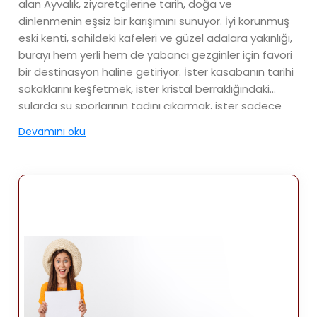
alan Ayvalık, ziyaretçilerine tarih, doğa ve
dinlenmenin eşsiz bir karışımını sunuyor. İyi korunmuş
eski kenti, sahildeki kafeleri ve güzel adalara yakınlığı,
burayı hem yerli hem de yabancı gezginler için favori
bir destinasyon haline getiriyor. İster kasabanın tarihi
sokaklarını keşfetmek, ister kristal berraklığındaki
sularda su sporlarının tadını çıkarmak, ister sadece
rahat atmosferin tadını çıkarmak istiyor olun,
Devamını oku
Ayvalık'ta herkes için bir şeyler var.
Konum
Ayvalık, Türkiye'nin kuzey Ege kıyısında, İzmir'in yaklaşık
150 kilometre kuzeyinde, Balıkesir'in 40 kilometre
batısında yer almaktadır. Kasaba, Ege Denizi ile iç
kısımlara uzanan zeytinliklerin yemyeşil tepeleri
arasında yer almaktadır. Ayvalık, denizin açık olduğu
günlerde görülebilen Yunanistan'ın Midilli Adası'na
bakmaktadır. Kasabanın konumu, yakındaki adalar,