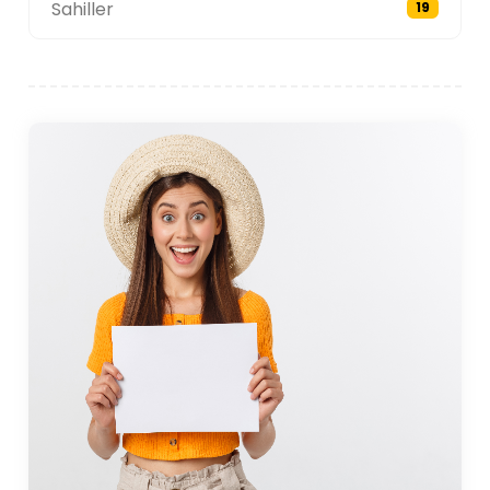
yapmaktadır. Kasabadaki diğer olanaklar arasında
Sahiller
19
ziyaretçilerin konaklamaları boyunca ihtiyaç
duydukları her şeye erişmelerini sağlayan eczaneler,
bankalar ve sağlık hizmetleri bulunmaktadır.
Su Sporları ve Aktiviteleri
Ayvalık'ın sahil konumu burayı popüler kılmaktadır. su
sporları ve açık hava etkinliklerinin adresi. Kasaba,
yüzmek ve güneşlenmek için mükemmel olan altın
rengi kumları ve berrak suları olan güzel plajlarıyla
tanınır. Bölgedeki en popüler plajlardan bazıları
arasında şezlong, şemsiye ve sahil kafelerinin
bulunduğu Sarımsaklı Plajı ve Badavut Plajı
bulunmaktadır. Bu plajlar aileler ve deniz kenarında
dinlenmek isteyenler için idealdir.
Daha maceracı gezginler için Ayvalık'ta rüzgar sörfü,
kiteboard, paddleboard ve jet ski gibi çeşitli su