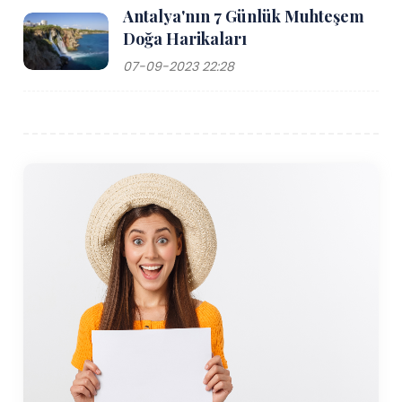
Antalya'nın 7 Günlük Muhteşem
olmak üzere Türkiye'nin büyük şehirlerine iç hat
Doğa Harikaları
uçuşları sunmaktadır. Ziyaretçiler havalimanından
Ayvalık'a araba, taksi veya shuttle servisleri ile
07-09-2023 22:28
ulaşabilirler. Havaalanından Ayvalık'a yolculuk yaklaşık
40 dakika sürüyor.
Otobüsle seyahat edenler için Ayvalık, İzmir, Balıkesir
ve İstanbul da dahil olmak üzere Türkiye'nin diğer
şehirlerine iyi bağlantılara sahiptir. Ayvalık'ın merkez
otogarına (otogar) düzenli seferler düzenleyen
birçok otobüs firması, toplu taşıma araçlarıyla şehre
ulaşmayı kolaylaştırıyor. Yunanistan'dan gelen
ziyaretçiler için Ayvalık ile Yunanistan'ın Midilli adası
arasında sezonluk feribot seferleri düzenleniyor ve
uluslararası seyahat seçeneği sunuluyor.
Ayvalık'a vardığınızda ulaşım nispeten kolaydır.
Kasaba kompakttır ve özellikle dar sokakları ve sahil