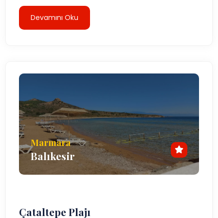
Devamını Oku
Marmara
Balıkesir
Çataltepe Plajı