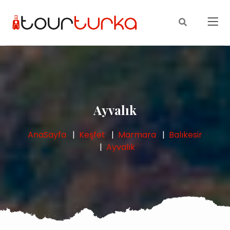
Ayvalık
AnaSayfa
Keşfet
Marmara
Balıkesir
Ayvalık