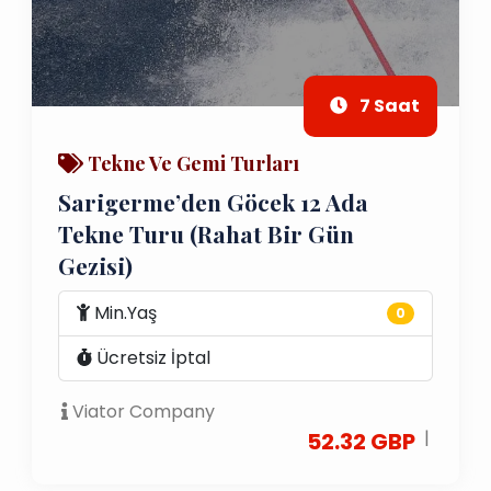
7 Saat
Tekne Ve Gemi Turları
Sarigerme’den Göcek 12 Ada
Tekne Turu (rahat Bir Gün
Gezisi)
Min.Yaş
0
Ücretsiz İptal
Viator Company
|
52.32 GBP