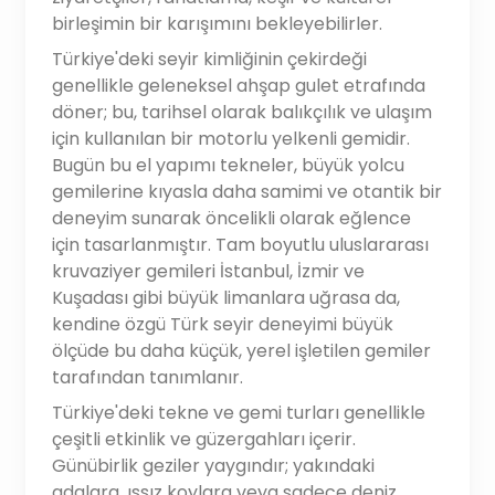
birleşimin bir karışımını bekleyebilirler.
Türkiye'deki seyir kimliğinin çekirdeği
genellikle geleneksel ahşap gulet etrafında
döner; bu, tarihsel olarak balıkçılık ve ulaşım
için kullanılan bir motorlu yelkenli gemidir.
Bugün bu el yapımı tekneler, büyük yolcu
gemilerine kıyasla daha samimi ve otantik bir
deneyim sunarak öncelikli olarak eğlence
için tasarlanmıştır. Tam boyutlu uluslararası
kruvaziyer gemileri İstanbul, İzmir ve
Kuşadası gibi büyük limanlara uğrasa da,
kendine özgü Türk seyir deneyimi büyük
ölçüde bu daha küçük, yerel işletilen gemiler
tarafından tanımlanır.
Türkiye'deki tekne ve gemi turları genellikle
çeşitli etkinlik ve güzergahları içerir.
Günübirlik geziler yaygındır; yakındaki
adalara, ıssız koylara veya sadece deniz