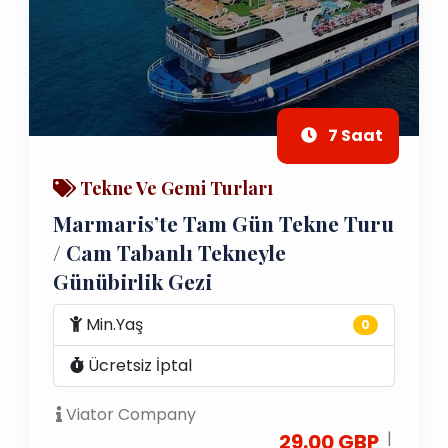
7 Saat
Tekne Ve Gemi Turları
Marmaris’te Tam Gün Tekne Turu
/ Cam Tabanlı Tekneyle
Günübirlik Gezi
Min.Yaş
0
Ücretsiz İptal
Viator Company
|
29.00 GBP