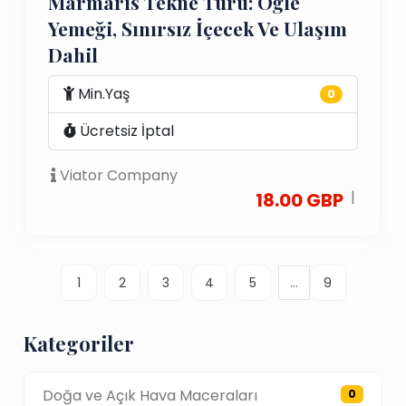
Marmaris Tekne Turu: Öğle
Yemeği, Sınırsız İçecek Ve Ulaşım
Dahil
Min.Yaş
0
Ücretsiz İptal
Viator Company
|
18.00 GBP
...
1
2
3
4
5
9
Kategoriler
Doğa ve Açık Hava Maceraları
0