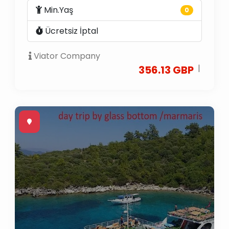
Min.Yaş
0
Ücretsiz İptal
Viator Company
|
356.13 GBP