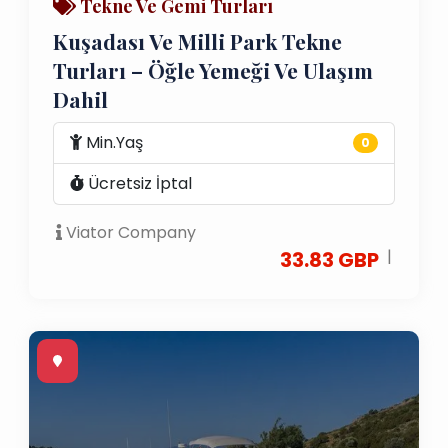
Tekne Ve Gemi Turları
Kuşadası Ve Milli Park Tekne
Turları – Öğle Yemeği Ve Ulaşım
Dahil
Min.Yaş
0
Ücretsiz İptal
Viator Company
|
33.83 GBP