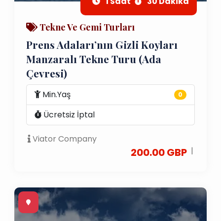
1 Saat
30 Dakika
Tekne Ve Gemi Turları
Prens Adaları’nın Gizli Koyları
Manzaralı Tekne Turu (Ada
Çevresi)
Min.Yaş
0
Ücretsiz İptal
Viator Company
|
200.00 GBP