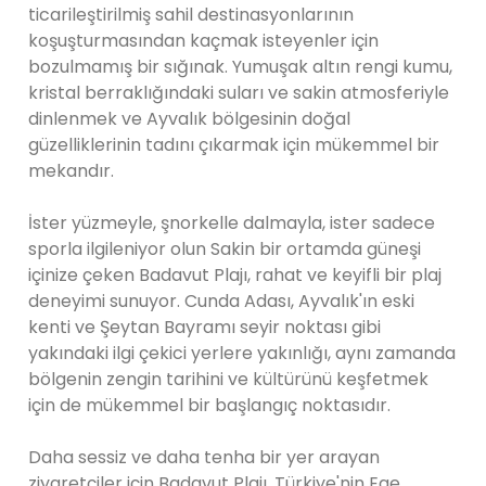
ticarileştirilmiş sahil destinasyonlarının
koşuşturmasından kaçmak isteyenler için
bozulmamış bir sığınak. Yumuşak altın rengi kumu,
kristal berraklığındaki suları ve sakin atmosferiyle
dinlenmek ve Ayvalık bölgesinin doğal
güzelliklerinin tadını çıkarmak için mükemmel bir
mekandır.
İster yüzmeyle, şnorkelle dalmayla, ister sadece
sporla ilgileniyor olun Sakin bir ortamda güneşi
içinize çeken Badavut Plajı, rahat ve keyifli bir plaj
deneyimi sunuyor. Cunda Adası, Ayvalık'ın eski
kenti ve Şeytan Bayramı seyir noktası gibi
yakındaki ilgi çekici yerlere yakınlığı, aynı zamanda
bölgenin zengin tarihini ve kültürünü keşfetmek
için de mükemmel bir başlangıç ​​noktasıdır.
Daha sessiz ve daha tenha bir yer arayan
ziyaretçiler için Badavut Plajı, Türkiye'nin Ege