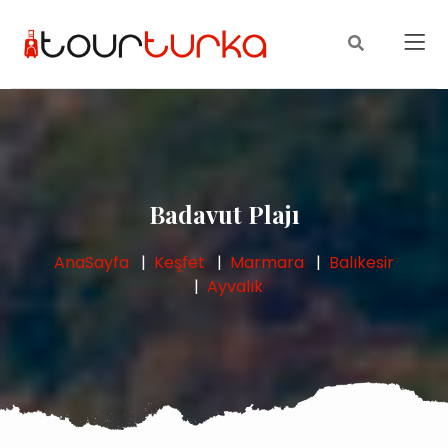
Badavut Plajı
AnaSayfa
Keşfet
Marmara
Balıkesir
Ayvalık