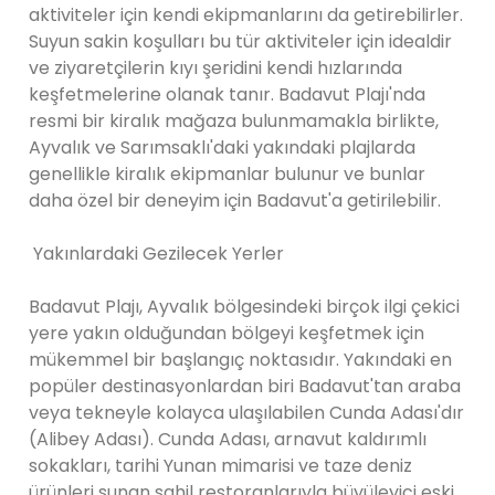
aktiviteler için kendi ekipmanlarını da getirebilirler.
Suyun sakin koşulları bu tür aktiviteler için idealdir
ve ziyaretçilerin kıyı şeridini kendi hızlarında
keşfetmelerine olanak tanır. Badavut Plajı'nda
resmi bir kiralık mağaza bulunmamakla birlikte,
Ayvalık ve Sarımsaklı'daki yakındaki plajlarda
genellikle kiralık ekipmanlar bulunur ve bunlar
daha özel bir deneyim için Badavut'a getirilebilir.
Yakınlardaki Gezilecek Yerler
Badavut Plajı, Ayvalık bölgesindeki birçok ilgi çekici
yere yakın olduğundan bölgeyi keşfetmek için
mükemmel bir başlangıç ​​noktasıdır. Yakındaki en
popüler destinasyonlardan biri Badavut'tan araba
veya tekneyle kolayca ulaşılabilen Cunda Adası'dır
(Alibey Adası). Cunda Adası, arnavut kaldırımlı
sokakları, tarihi Yunan mimarisi ve taze deniz
ürünleri sunan sahil restoranlarıyla büyüleyici eski