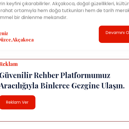
rin keyfini çıkarabilirler. Akçakoca, doğal güzellikleri, kültür
 rahat ortamıyla hem doğa tutkunları hem de tarih merakl
emmel bir dinlenme mekanıdır.
Devamını 
eniz
Düzce,Akçakoca
Reklam
Güvenilir Rehber Platformumuz
Aracılığıyla Binlerce Gezgine Ulaşın.
Reklam Ver