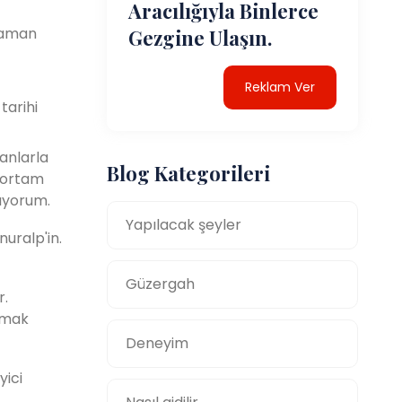
Aracılığıyla Binlerce
 zaman
Gezgine Ulaşın.
Reklam Ver
tarihi
anlarla
Blog Kategorileri
r ortam
rıyorum.
Yapılacak şeyler
uralp'in.
Güzergah
r.
akmak
Deneyim
yici