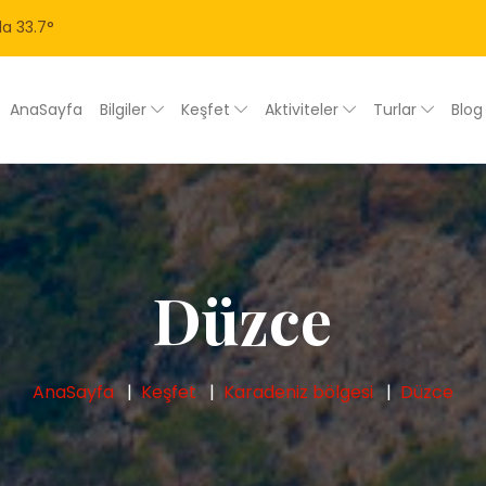
la
33.7
°
AnaSayfa
Bilgiler
Keşfet
Aktiviteler
Turlar
Blo
Düzce
AnaSayfa
Keşfet
Karadeniz bölgesi
Düzce