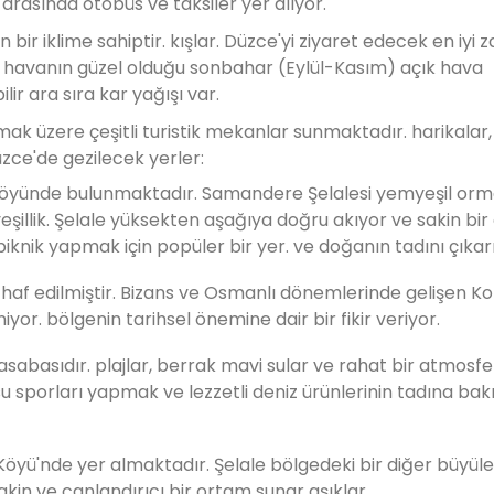
i arasında otobüs ve taksiler yer alıyor.
an bir iklime sahiptir. kışlar. Düzce'yi ziyaret edecek en iyi
e havanın güzel olduğu sonbahar (Eylül-Kasım) açık hava
bilir ara sıra kar yağışı var.
lmak üzere çeşitli turistik mekanlar sunmaktadır. harikalar, 
üzce'de gezilecek yerler:
köyünde bulunmaktadır. Samandere Şelalesi yemyeşil orm
eşillik. Şelale yüksekten aşağıya doğru akıyor ve sakin bi
iknik yapmak için popüler bir yer. ve doğanın tadını çıka
haf edilmiştir. Bizans ve Osmanlı dönemlerinde gelişen Kon
yor. bölgenin tarihsel önemine dair bir fikir veriyor.
sabasıdır. plajlar, berrak mavi sular ve rahat bir atmosfe
su sporları yapmak ve lezzetli deniz ürünlerinin tadına b
Köyü'nde yer almaktadır. Şelale bölgedeki bir diğer büyüle
sakin ve canlandırıcı bir ortam sunar aşıklar.