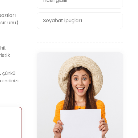
Nasıl gidilir
azıları
Seyahat ipuçları
sır unu)
il.
istik
, çünkü
kendinizi