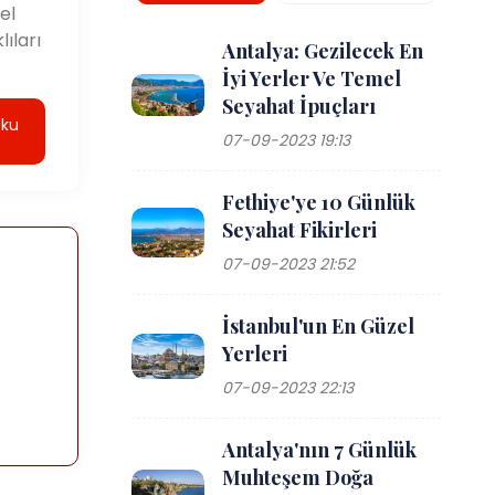
el
ıları
Antalya: Gezilecek En
İyi Yerler Ve Temel
Seyahat İpuçları
Oku
07-09-2023 19:13
Fethiye'ye 10 Günlük
Seyahat Fikirleri
07-09-2023 21:52
İstanbul'un En Güzel
Yerleri
07-09-2023 22:13
Antalya'nın 7 Günlük
Muhteşem Doğa