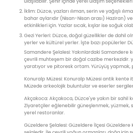
ulaşılabilir. Şehir içinde yerel ulaşım seçenekler
İklim: Düzce, yazları ılıman, serin ve yağışlı ılım
bahar aylarıdır (Nisan-Nisan arası) Haziran) v
etkinlikleri için. Yazlar sıcak, kışlar ise soğuk ola
Gezi Yerleri: Düzce, doğal güzellikler de dahil o
yerler ve kültürel yerler. İşte bazı popülerler D
Samandere Şelalesi: Yakınlardaki Samandere 
çevrili muhteşem bir doğal cazibe merkezidir. y
yaratıyor ve pitoresk ortam. Yürüyüş yapmak, p
Konuralp Müzesi: Konuralp Müzesi antik kente it
Müzede arkeolojik buluntular ve eserler sergileni
Akçakoca: Akçakoca, Düzce'ye yakın bir sahil ka
Ziyaretçiler eğlenebilir güneşlenmek, yüzmek, 
yerel restoranlar.
Güzeldere Şelalesi: Güzeldere İlçesi Güzeldere 
şelaledir. İle çevrili yoğun ormanları, doğa için 