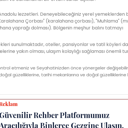
nadolu lezzetleri. Deneyebileceğiniz yerel yemeklerden b
), "Karalahana Çorbası" (karalahana çorbası), "Muhlama" (mı
ahana yaprağı dolması). Bölgenin meşhur balını tatmayı
ri sunulmaktadır, oteller, pansiyonlar ve tatil köyleri dah
lerine yakın olması, ulaşım kolaylığı sağlaması önemli tur
ontrol etmeniz ve Seyahatinizden önce yönergeler değişebilir
 doğal güzelliklerine, tarihi mekanlarına ve doğal güzelliklerine 
Reklam
Güvenilir Rehber Platformumuz
Aracılığıyla Binlerce Gezgine Ulaşın.