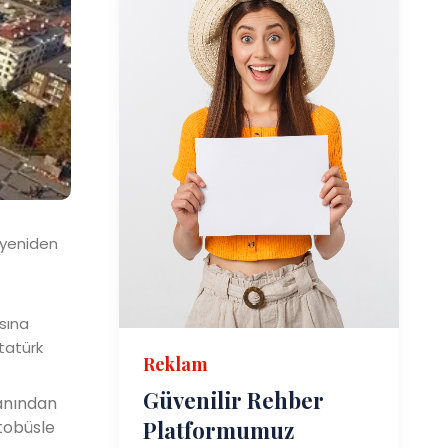
 yeniden
asına
Atatürk
Reklam
Güvenilir Rehber
lanından
Platformumuz
otobüsle