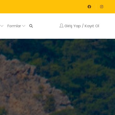
Giriş Yap / Kayıt Ol
g
Formlar