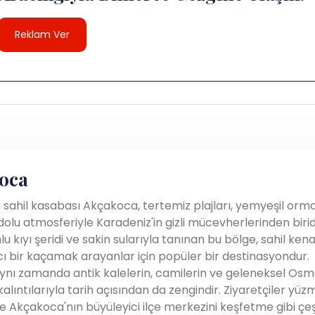
Reklam Ver
oca
 sahil kasabası Akçakoca, tertemiz plajları, yemyeşil orma
dolu atmosferiyle Karadeniz'in gizli mücevherlerinden biridi
u kıyı şeridi ve sakin sularıyla tanınan bu bölge, sahil ken
cı bir kaçamak arayanlar için popüler bir destinasyondur.
nı zamanda antik kalelerin, camilerin ve geleneksel Osm
kalıntılarıyla tarih açısından da zengindir. Ziyaretçiler yüz
e Akçakoca'nın büyüleyici ilçe merkezini keşfetme gibi çeşi