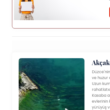
Akçak
Düzce'nin
ve huzur 
Uzun kuml
rahatlatı
Kasaba ay
evlerinin 
yürüyüş v