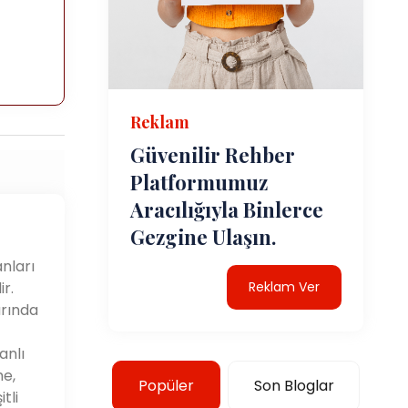
Reklam
Güvenilir Rehber
Platformumuz
Aracılığıyla Binlerce
Gezgine Ulaşın.
nları
r.
Reklam Ver
arında
anlı
me,
Popüler
Son Bloglar
tli