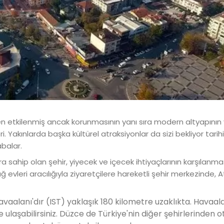
 etkilenmiş ancak korunmasının yanı sıra modern altyapının
akınlarda başka kültürel atraksiyonlar da sizi bekliyor tarihi
abalar.
ara sahip olan şehir, yiyecek ve içecek ihtiyaçlarının karşılanm
ğ evleri aracılığıyla ziyaretçilere hareketli şehir merkezinde, 
vaalanı'dır (IST) yaklaşık 180 kilometre uzaklıkta. Havaa
e ulaşabilirsiniz. Düzce de Türkiye'nin diğer şehirlerinden 