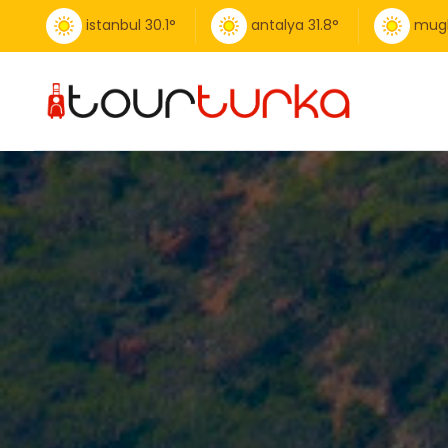
istanbul
30.1
°
antalya
31.8
°
mug