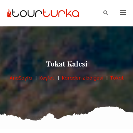
Tokat Kalesi
AnaSayfa
Keşfet
Karadeniz bölgesi
Tokat