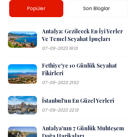
Popüler
Son Bloglar
Antalya: Gezilecek En İyi Yerler
Ve Temel Seyahat İpuçları
07-09-2023 19:13
Fethiye'ye 10 Günlük Seyahat
Fikirleri
07-09-2023 21:52
İstanbul'un En Güzel Yerleri
07-09-2023 22:13
Antalya'nın 7 Günlük Muhteşem
Doğa Harikaları