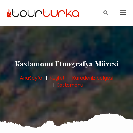
Kastamonu Etnografya Müzesi
AnaSayfa
Keşfet
Karadeniz bölgesi
Kastamonu