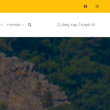
Giriş Yap / Kayıt Ol
g
Formlar