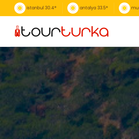
istanbul
30.4
°
antalya
33.5
°
mu