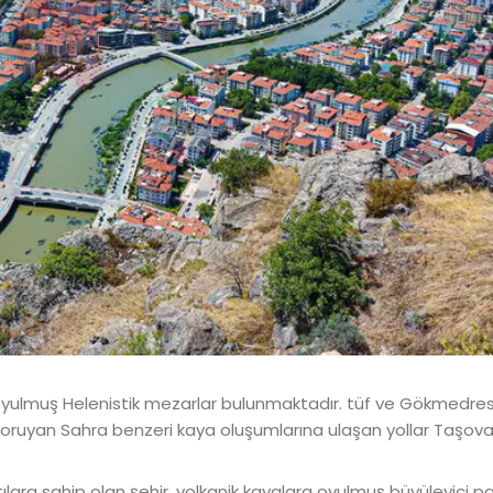
 oyulmuş Helenistik mezarlar bulunmaktadır. tüf ve Gökmedre
i koruyan Sahra benzeri kaya oluşumlarına ulaşan yollar Taşova
tılara sahip olan şehir, volkanik kayalara oyulmuş büyüleyici p