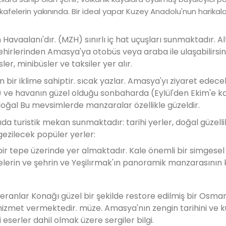
 kafelerin yakınında. Bir ideal yapar Kuzey Anadolu'nun harikala
avaalanı'dır. (MZH) sınırlı iç hat uçuşları sunmaktadır. Al
şehirlerinden Amasya'ya otobüs veya araba ile ulaşabilirsini
er, minibüsler ve taksiler yer alır.
n bir iklime sahiptir. sıcak yazlar. Amasya'yı ziyaret edecek
) ve havanın güzel olduğu sonbaharda (Eylül'den Ekim'e k
i doğal Bu mevsimlerde manzaralar özellikle güzeldir.
ıda turistik mekan sunmaktadır: tarihi yerler, doğal güzelli
gezilecek popüler yerler:
r tepe üzerinde yer almaktadır. Kale önemli bir simgesel
ulelerin ve şehrin ve Yeşilırmak'ın panoramik manzarasının 
eranlar Konağı güzel bir şekilde restore edilmiş bir Osman
izmet vermektedir. müze. Amasya'nın zengin tarihini ve k
eserler dahil olmak üzere sergiler bilgi.