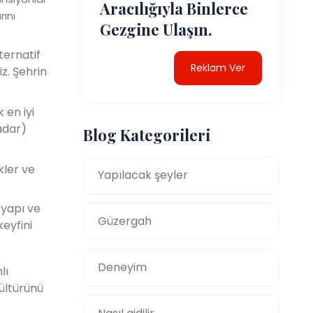
Aracılığıyla Binlerce
rını
Gezgine Ulaşın.
ternatif
Reklam Ver
z. Şehrin
 en iyi
adar)
Blog Kategorileri
kler ve
Yapılacak şeyler
 yapı ve
Güzergah
keyfini
Deneyim
lı
ültürünü