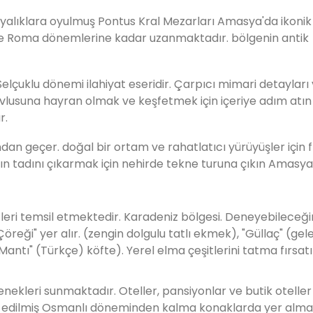
ayalıklara oyulmuş Pontus Kral Mezarları Amasya'da ikonik 
 ve Roma dönemlerine kadar uzanmaktadır. bölgenin antik
lçuklu dönemi ilahiyat eseridir. Çarpıcı mimari detayları
vlusuna hayran olmak ve keşfetmek için içeriye adım atın 
r.
ndan geçer. doğal bir ortam ve rahatlatıcı yürüyüşler için f
 tadını çıkarmak için nehirde tekne turuna çıkın Amasya'n
eri temsil etmektedir. Karadeniz bölgesi. Deneyebileceğin
eği" yer alır. (zengin dolgulu tatlı ekmek), "Güllaç" (gel
"Mantı" (Türkçe) köfte). Yerel elma çeşitlerini tatma fırsatı
kleri sunmaktadır. Oteller, pansiyonlar ve butik oteller 
ore edilmiş Osmanlı döneminden kalma konaklarda yer alma