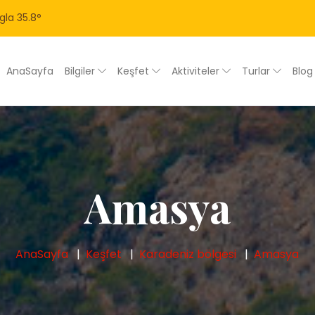
gla
35.8
°
AnaSayfa
Bilgiler
Keşfet
Aktiviteler
Turlar
Blo
Amasya
AnaSayfa
Keşfet
Karadeniz bölgesi
Amasya