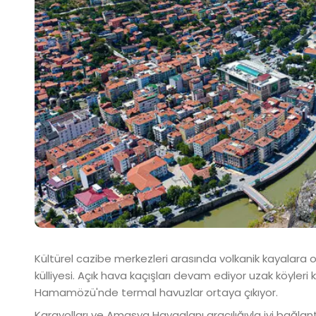
Kültürel cazibe merkezleri arasında volkanik kayalara
külliyesi. Açık hava kaçışları devam ediyor uzak köyler
Hamamözü'nde termal havuzlar ortaya çıkıyor.
Karayolları ve Amasya Havaalanı aracılığıyla iyi bağlan