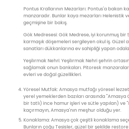
Pontus Krallarının Mezarları: Pontus'a bakan k
manzaradır. Bunlar kaya mezarları Helenistik
geçmişine bir bakış.
Gök Medresesi: Gök Medrese, iyi korunmuş bir Se
karmaşık döşemeleri sergileyen okul iş. Güzel a
sanatları dükkanlarına ev sahipliği yapan odala
Yeşilırmak Nehri: Yeşilırmak Nehri şehrin ortası
sağlamak onun bankaları. Pitoresk manzaraların
evleri ve doğal güzellikleri.
Yöresel Mutfak: Amasya mutfağı yöresel lezzetl
yerel yemeklerden bazıları arasında "Amasya Çör
bir tatlı) ince hamur işleri ve sütle yapılan) ve 
kaçırmayın, Amasya'nın meşhur olduğu yer.
Konaklama: Amasya çok çeşitli konaklama seçene
Bunların çoğu Tesisler, güzel bir şekilde rest