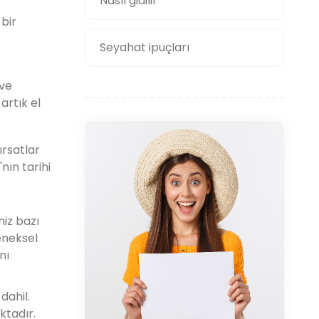
Nasıl gidilir
bir
Seyahat ipuçları
 ve
artık el
ırsatlar
ın tarihi
iz bazı
eneksel
nı
dahil.
ktadır.