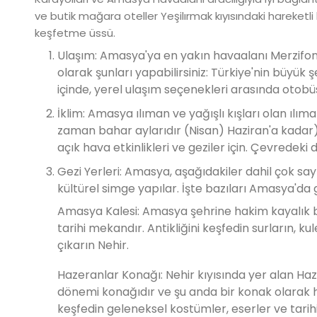
ve butik mağara oteller Yeşilırmak kıyısındaki hareketli
keşfetme üssü.
Ulaşım: Amasya'ya en yakın havaalanı Merzifon H
olarak şunları yapabilirsiniz: Türkiye'nin büyük 
içinde, yerel ulaşım seçenekleri arasında otobüsl
İklim: Amasya ılıman ve yağışlı kışları olan ılıma
zaman bahar aylarıdır (Nisan) Haziran'a kadar
açık hava etkinlikleri ve geziler için. Çevredek
Gezi Yerleri: Amasya, aşağıdakiler dahil çok say
kültürel simge yapılar. İşte bazıları Amasya'da 
Amasya Kalesi: Amasya şehrine hakim kayalık bi
tarihi mekandır. Antikliğini keşfedin surların, k
çıkarın Nehir.
Hazeranlar Konağı: Nehir kıyısında yer alan Haz
dönemi konağıdır ve şu anda bir konak olarak h
keşfedin geleneksel kostümler, eserler ve tarihi 