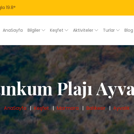
la
19.8
°
AnaSayfa
Bilgiler
Keşfet
Aktiviteler
Turlar
Blo
tınkum Plajı Ayva
AnaSayfa
Keşfet
Marmara
Balıkesir
Ayvalık