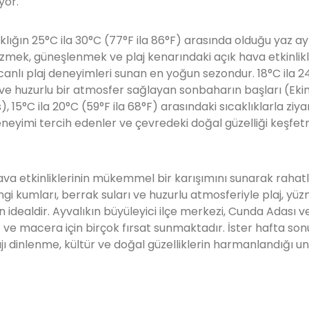
yor.
klığın 25°C ila 30°C (77°F ila 86°F) arasında olduğu yaz ayl
zmek, güneşlenmek ve plaj kenarındaki açık hava etkinlikle
ile canlı plaj deneyimleri sunan en yoğun sezondur. 18°C ila 
t ve huzurlu bir atmosfer sağlayan sonbaharın başları (Ek
, 15°C ila 20°C (59°F ila 68°F) arasındaki sıcaklıklarla ziya
deneyimi tercih edenler ve çevredeki doğal güzelliği keşfe
hava etkinliklerinin mükemmel bir karışımını sunarak rahatla
ngi kumları, berrak suları ve huzurlu atmosferiyle plaj, yü
idealdir. Ayvalıkın büyüleyici ilçe merkezi, Cunda Adası v
if ve macera için birçok fırsat sunmaktadır. İster hafta son
ajı dinlenme, kültür ve doğal güzelliklerin harmanlandığı 