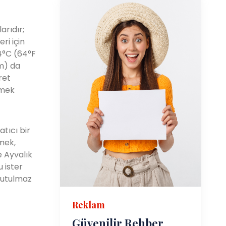
arıdır;
ri için
24°C (64°F
im) da
ret
tmek
tıcı bir
zmek,
e Ayvalık
u ister
unutulmaz
Reklam
Güvenilir Rehber