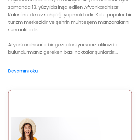
zamanda 13. yüzyılda inşa edilen Afyonkarahisar
Kalesi'ne de ev sahipliği yapmaktadır. Kale popüler bir
turizm merkezidir ve şehrin muhteşem manzaralarını
sunmaktadır.
Afyonkarahisar'a bir gezi planlıyorsanız aklınızda
bulundurmanız gereken bazı noktalar şunlardır:
- En iyi zaman Ziyaret etmek havanın ılıman olduğu
Devamını oku
ilkbahar veya sonbahar aylarındadır.
- Şehir 1.000 metre yükseklikte olduğundan geceleri
soğuk olabiliyor.
- Afyonkarahisar'da çok sayıda otel ve pansiyon
bulunmaktadır. , ve birkaç pansiyon.
- Şehirde otobüsler, taksiler ve dolmuşlar (ortak
taksiler) dahil olmak üzere iyi bir toplu taşıma sistemi
bulunmaktadır.
- Afyonkarahisar'da hem Türk hem de dünya