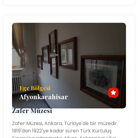
Ege Bölgesi
Afyonkarahisar
Zafer Müzesi
Zafer Müzesi, Ankara, Türkiye'de bir müzedir.
1919'dan 1922'ye kadar süren Türk Kurtuluş