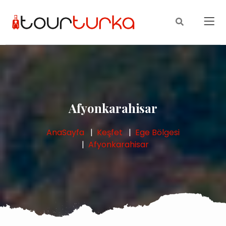
Afyonkarahisar
AnaSayfa
Keşfet
Ege Bölgesi
Afyonkarahisar