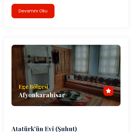
Devamını Oku
Ege Bölgesi
Afyonkarahisar
Atatürk'ün Evi (Şuhut)