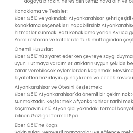
doğaya bırakın, nefes alın temiz hava alın ve b
Konaklama ve Tesisler:
Eber Gölü ve yakındaki Afyonkarahisar şehri çeşitli
konaklama seçenekleri. Yapabilirsiniz Afyonkarahisar
hizmetler sunmak. Bazı konaklama yerleri Ayrıca gö
Yerel restoran ve kafelerde Türk mutfağından çeşitli 
Önemli Hususlar:
Eber Gölü'nü ziyaret ederken çevreye saygı duymak 
uyun. Tutmaya yardım et atıkların uygun şekilde be
zarar verebilecek eylemlerden kaçınmak. Mevsime ba
kıyafetleri hazırlayın, güneş kremi ve böcek kovucu
Afyonkarahisar ve Ötesini Keşfetmek:
Eber Gölü Afyonkarahisar'da önemli bir çekim noktası
sunmaktadır. Keşfetmek Afyonkarahisar tarihi mekan
kaçırmayın ünlü Afyon gibi yakındaki termal banyoları 
bilinen Gazlıgöl Termal Spa.
Eber Gölü'ne Kaçış:
Sakin suları, yemyeşil manzaraları ve eğlence meka