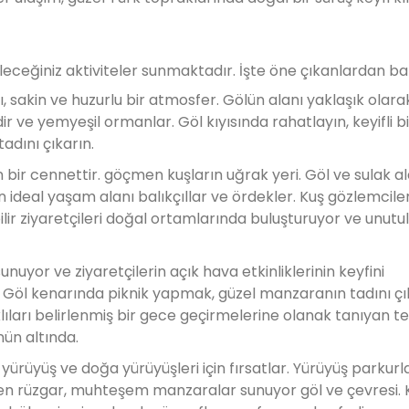
ileceğiniz aktiviteler sunmaktadır. İşte öne çıkanlardan baz
, sakin ve huzurlu bir atmosfer. Gölün alanı yaklaşık olara
ir ve yemyeşil ormanlar. Göl kıyısında rahatlayın, keyifli bi
adını çıkarın.
n bir cennettir. göçmen kuşların uğrak yeri. Göl ve sulak al
için ideal yaşam alanı balıkçıllar ve ördekler. Kuş gözlemcile
lir ziyaretçileri doğal ortamlarında buluşturuyor ve unut
unuyor ve ziyaretçilerin açık hava etkinliklerinin keyfini
n Göl kenarında piknik yapmak, güzel manzaranın tadını çı
ıları belirlenmiş bir gece geçirmelerine olanak tanıyan t
nün altında.
yürüyüş ve doğa yürüyüşleri için fırsatlar. Yürüyüş parkurla
en rüzgar, muhteşem manzaralar sunuyor göl ve çevresi. K