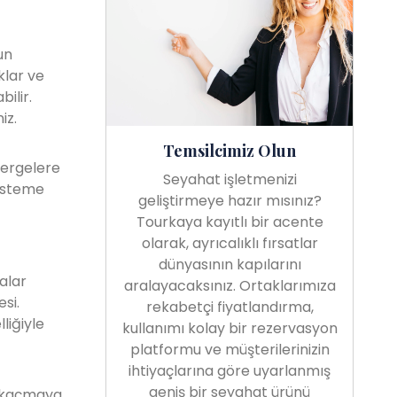
un
klar ve
ilir.
iz.
Temsilcimiz Olun
nergelere
Seyahat işletmenizi
sisteme
geliştirmeye hazır mısınız?
Tourkaya kayıtlı bir acente
olarak, ayrıcalıklı fırsatlar
dünyasının kapılarını
alar
aralayacaksınız. Ortaklarımıza
si.
rekabetçi fiyatlandırma,
liğiyle
kullanımı kolay bir rezervasyon
platformu ve müşterilerinizin
ihtiyaçlarına göre uyarlanmış
geniş bir seyahat ürünü
n kaçmaya