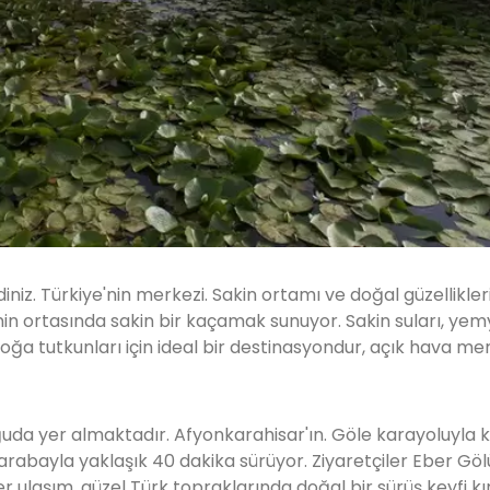
niz. Türkiye'nin merkezi. Sakin ortamı ve doğal güzellikler
nin ortasında sakin bir kaçamak sunuyor. Sakin suları, yem
ğa tutkunları için ideal bir destinasyondur, açık hava mera
uda yer almaktadır. Afyonkarahisar'ın. Göle karayoluyla k
arabayla yaklaşık 40 dakika sürüyor. Ziyaretçiler Eber Göl
er ulaşım, güzel Türk topraklarında doğal bir sürüş keyfi kı