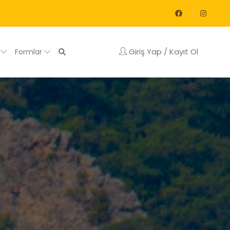
Giriş Yap / Kayıt Ol
g
Formlar