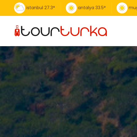
istanbul
27.3
°
antalya
33.5
°
mug