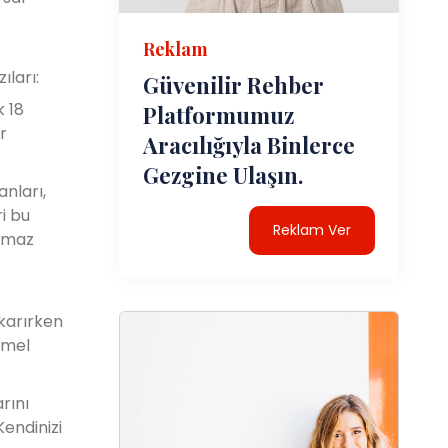
Reklam
ıları:
Güvenilir Rehber
k 18
Platformumuz
r
Aracılığıyla Binlerce
Gezgine Ulaşın.
anları,
ri bu
Reklam Ver
ulmaz
karırken
emel
rını
endinizi