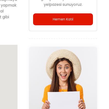
yelpazesi sunuyoruz.
üş yapmak
al
 gibi
Hemen Katıl