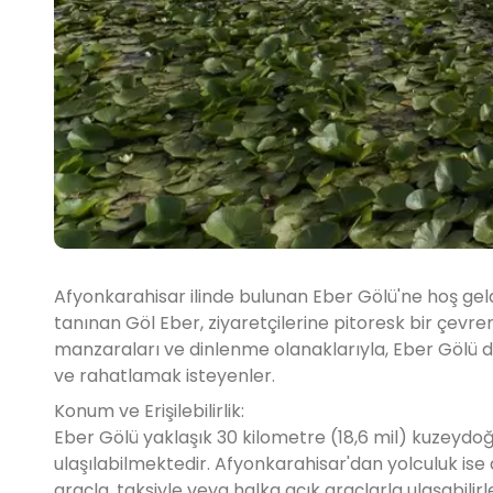
Afyonkarahisar ilinde bulunan Eber Gölü'ne hoş geldi
tanınan Göl Eber, ziyaretçilerine pitoresk bir çevre
manzaraları ve dinlenme olanaklarıyla, Eber Gölü do
ve rahatlamak isteyenler.
Konum ve Erişilebilirlik:
Eber Gölü yaklaşık 30 kilometre (18,6 mil) kuzeydoğ
ulaşılabilmektedir. Afyonkarahisar'dan yolculuk ise 
araçla, taksiyle veya halka açık araçlarla ulaşabilirl