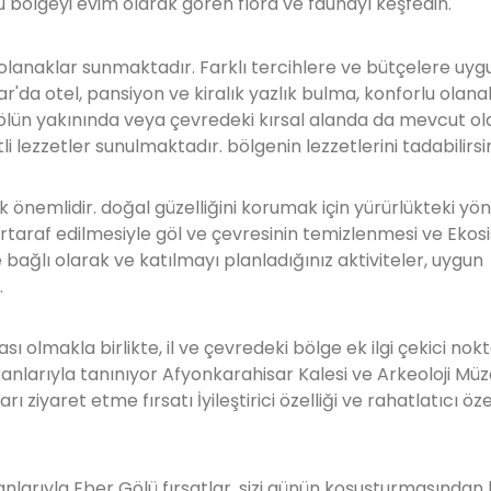
u bölgeyi evim olarak gören flora ve faunayı keşfedin.
 olanaklar sunmaktadır. Farklı tercihlere ve bütçelere uyg
'da otel, pansiyon ve kiralık yazlık bulma, konforlu olana
lün yakınında veya çevredeki kırsal alanda da mevcut olab
lezzetler sunulmaktadır. bölgenin lezzetlerini tadabilirsin
önemlidir. doğal güzelliğini korumak için yürürlükteki yö
rtaraf edilmesiyle göl ve çevresinin temizlenmesi ve Eko
ğlı olarak ve katılmayı planladığınız aktiviteler, uygun
.
 olmakla birlikte, il ve çevredeki bölge ek ilgi çekici nokt
larıyla tanınıyor Afyonkarahisar Kalesi ve Arkeoloji Müze
ziyaret etme fırsatı İyileştirici özelliği ve rahatlatıcı özel
nlarıyla Eber Gölü fırsatlar, sizi günün koşuşturmasında