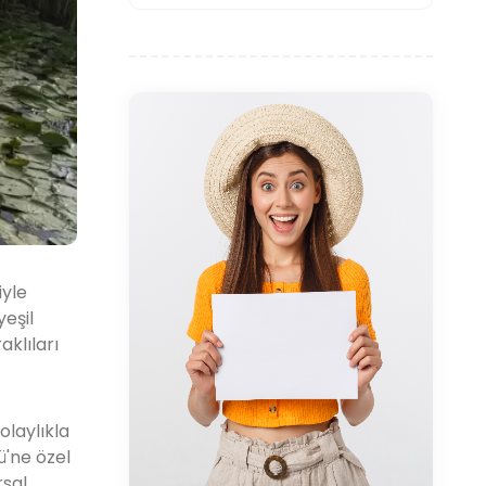
iyle
yeşil
klıları
olaylıkla
ü'ne özel
rsal