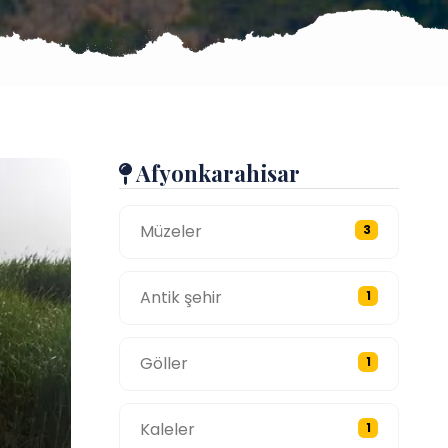
Afyonkarahisar
Müzeler
3
Antik şehir
1
Göller
1
Kaleler
1