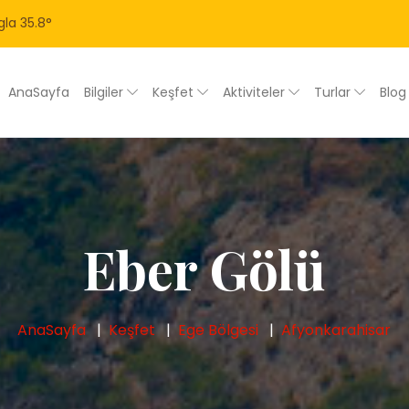
la
35.8
°
AnaSayfa
Bilgiler
Keşfet
Aktiviteler
Turlar
Blo
Eber Gölü
AnaSayfa
Keşfet
Ege Bölgesi
Afyonkarahisar