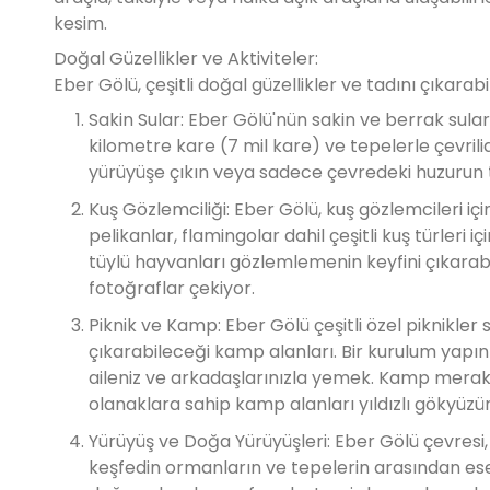
kesim.
Doğal Güzellikler ve Aktiviteler:
Eber Gölü, çeşitli doğal güzellikler ve tadını çıkarab
Sakin Sular: Eber Gölü'nün sakin ve berrak suları
kilometre kare (7 mil kare) ve tepelerle çevrilid
yürüyüşe çıkın veya sadece çevredeki huzurun t
Kuş Gözlemciliği: Eber Gölü, kuş gözlemcileri içi
pelikanlar, flamingolar dahil çeşitli kuş türleri 
tüylü hayvanları gözlemlemenin keyfini çıkarabi
fotoğraflar çekiyor.
Piknik ve Kamp: Eber Gölü çeşitli özel piknikler s
çıkarabileceği kamp alanları. Bir kurulum yapı
aileniz ve arkadaşlarınızla yemek. Kamp merakl
olanaklara sahip kamp alanları yıldızlı gökyüzü
Yürüyüş ve Doğa Yürüyüşleri: Eber Gölü çevresi, 
keşfedin ormanların ve tepelerin arasından es