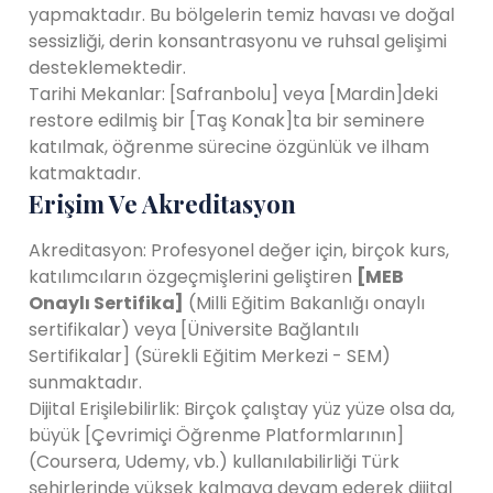
yapmaktadır. Bu bölgelerin temiz havası ve doğal
sessizliği, derin konsantrasyonu ve ruhsal gelişimi
desteklemektedir.
Tarihi Mekanlar: [Safranbolu] veya [Mardin]deki
restore edilmiş bir [Taş Konak]ta bir seminere
katılmak, öğrenme sürecine özgünlük ve ilham
katmaktadır.
Erişim Ve Akreditasyon
Akreditasyon: Profesyonel değer için, birçok kurs,
katılımcıların özgeçmişlerini geliştiren
[MEB
Onaylı Sertifika]
(Milli Eğitim Bakanlığı onaylı
sertifikalar) veya [Üniversite Bağlantılı
Sertifikalar] (Sürekli Eğitim Merkezi - SEM)
sunmaktadır.
Dijital Erişilebilirlik: Birçok çalıştay yüz yüze olsa da,
büyük [Çevrimiçi Öğrenme Platformlarının]
(Coursera, Udemy, vb.) kullanılabilirliği Türk
şehirlerinde yüksek kalmaya devam ederek dijital