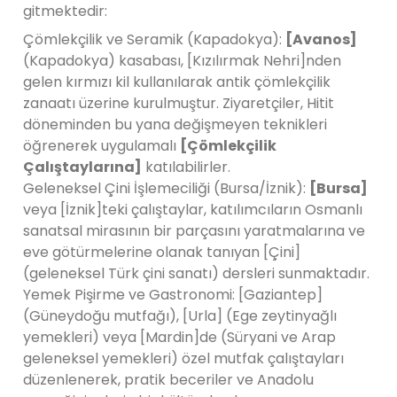
gitmektedir:
Çömlekçilik ve Seramik (Kapadokya):
[Avanos]
(Kapadokya) kasabası, [Kızılırmak Nehri]nden
gelen kırmızı kil kullanılarak antik çömlekçilik
zanaatı üzerine kurulmuştur. Ziyaretçiler, Hitit
döneminden bu yana değişmeyen teknikleri
öğrenerek uygulamalı
[Çömlekçilik
Çalıştaylarına]
katılabilirler.
Geleneksel Çini İşlemeciliği (Bursa/İznik):
[Bursa]
veya [İznik]teki çalıştaylar, katılımcıların Osmanlı
sanatsal mirasının bir parçasını yaratmalarına ve
eve götürmelerine olanak tanıyan [Çini]
(geleneksel Türk çini sanatı) dersleri sunmaktadır.
Yemek Pişirme ve Gastronomi: [Gaziantep]
(Güneydoğu mutfağı), [Urla] (Ege zeytinyağlı
yemekleri) veya [Mardin]de (Süryani ve Arap
geleneksel yemekleri) özel mutfak çalıştayları
düzenlenerek, pratik beceriler ve Anadolu