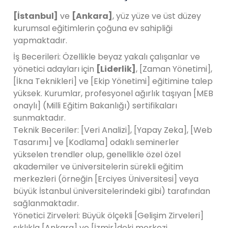
[İstanbul]
ve
[Ankara]
, yüz yüze ve üst düzey
kurumsal eğitimlerin çoğuna ev sahipliği
yapmaktadır.
İş Becerileri: Özellikle beyaz yakalı çalışanlar ve
yönetici adayları için
[Liderlik]
, [Zaman Yönetimi],
[İkna Teknikleri] ve [Ekip Yönetimi] eğitimine talep
yüksek. Kurumlar, profesyonel ağırlık taşıyan [MEB
onaylı] (Milli Eğitim Bakanlığı) sertifikaları
sunmaktadır.
Teknik Beceriler: [Veri Analizi], [Yapay Zeka], [Web
Tasarımı] ve [Kodlama] odaklı seminerler
yükselen trendler olup, genellikle özel özel
akademiler ve üniversitelerin sürekli eğitim
merkezleri (örneğin [Erciyes Üniversitesi] veya
büyük İstanbul üniversitelerindeki gibi) tarafından
sağlanmaktadır.
Yönetici Zirveleri: Büyük ölçekli [Gelişim Zirveleri]
sıklıkla [Ankara] ve [İzmir]deki merkezi