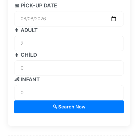
📅 PICK-UP DATE
👨 ADULT
👦 CHILD
👶 INFANT
🔍 Search Now