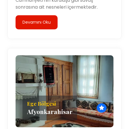
Cumhuriyeti'nin kuruluşu gibi savaş
sonrasına ait nesneleri içermektedir.
Devamını Oku
Ege Bölgesi
Afyonkarahisar