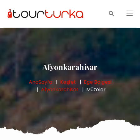
Afyonkarahisar
AnaSayfa
Keşfet
Ege Bölgesi
Afyonkarahisar
Müzeler