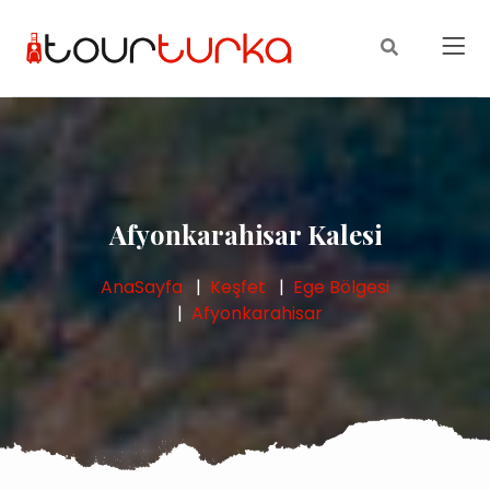
Afyonkarahisar Kalesi
AnaSayfa
Keşfet
Ege Bölgesi
Afyonkarahisar