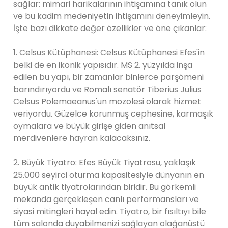
sağlar: mimari harikalarının ihtişamına tanık olun
ve bu kadim medeniyetin ihtişamını deneyimleyin.
İşte bazı dikkate değer özellikler ve öne çıkanlar:
1. Celsus Kütüphanesi: Celsus Kütüphanesi Efes'in
belki de en ikonik yapısıdır. MS 2. yüzyılda inşa
edilen bu yapı, bir zamanlar binlerce parşömeni
barındırıyordu ve Romalı senatör Tiberius Julius
Celsus Polemaeanus'un mozolesi olarak hizmet
veriyordu. Güzelce korunmuş cephesine, karmaşık
oymalara ve büyük girişe giden anıtsal
merdivenlere hayran kalacaksınız.
2. Büyük Tiyatro: Efes Büyük Tiyatrosu, yaklaşık
25.000 seyirci oturma kapasitesiyle dünyanın en
büyük antik tiyatrolarından biridir. Bu görkemli
mekanda gerçekleşen canlı performansları ve
siyasi mitingleri hayal edin. Tiyatro, bir fısıltıyı bile
tüm salonda duyabilmenizi sağlayan olağanüstü