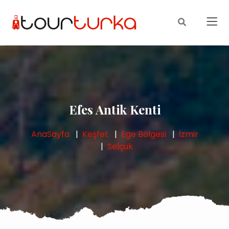
Efes Antik Kenti
AnaSayfa
Keşfet
Ege Bölgesi
İzmir
Selçuk