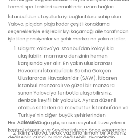
termal spa tesisleri sunmaktadır. üzüm bağları.
İstanbul'dan otoyollarla iyi bağlantılara sahip olan
Yalova, plajdan plaja kadar çeşitli konaklama
seçenekleriyle erişilebilir kıyı kaçamağı aile tarafından
işletilen pansiyonlar ve şehir merkezine yakın oteller.
Ulaşım: Yalova'ya İstanbul'dan kolaylıkla
ulaşılabilir. marmara denizinin hemen
karşısında yer alır. En yakın uluslararası
Havaalanı İstanbul'daki Sabiha Gökçen
Uluslararası Havaalanı'dır (SAW). İtibaren
İstanbul manzaralı ve güzel bir manzara
sunan Yalova'ya feribotla ulaşabilirsiniz.
denizde keyifli bir yolculuk. Ayrıca düzenli
otobüs seferleri de mevcuttur İstanbul'dan ve
Türkiye'nin diğer büyük şehirlerinden
Yalova'ya.
Her zaman olduğu gibi, en son seyahat tavsiyelerini
kontrol etmeniz ve Seyahatinizden önce yönergeler
İklim: Yalova, sıcak yazlarla ılıman bir Akdeniz
değişebilir, çünkü bunlar değişebilir. ziyaretinizin