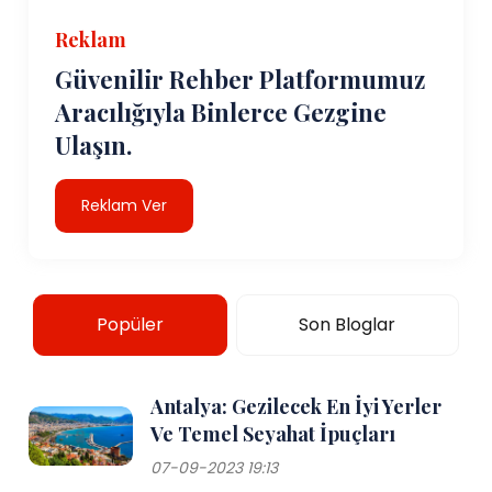
Reklam
Güvenilir Rehber Platformumuz
Aracılığıyla Binlerce Gezgine
Ulaşın.
Reklam Ver
Popüler
Son Bloglar
Antalya: Gezilecek En İyi Yerler
Ve Temel Seyahat İpuçları
07-09-2023 19:13