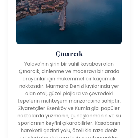
Yerel Mutfak: Yalova'da çok çeşitli lezzetler
sunulmaktadır. Deniz ürünleri Sahile yakınlığı
nedeniyle özellikle popülerdir. Bazı denenecek
yerel yemekler arasında "Yalova Pidesi" (bir
tür Türk pizzası) yer alır. "Hamsi Tava"
Çınarcık
(kızarmış hamsi) ve "Muhlama" (mısır unu ve
peynir) tabak). Geleneksel Türk çayının ve
Yalova'nın şirin bir sahil kasabası olan
"Yalova Çayı"nın tadına bakmayı unutmayın
Çınarcık, dinlenme ve macerayı bir arada
(Yalova çayı) yerel kafe ve restoranların
arayanlar için mükemmel bir kaçamak
tadını çıkarırken.
noktasıdır. Marmara Denizi kıyılarında yer
Konaklama: Yalova çeşitli konaklama
alan otel, güzel plajlara ve çevredeki
seçenekleri sunmaktadır. oteller, tatil köyleri
tepelerin muhteşem manzarasına sahiptir.
ve pansiyonlar dahil. Size uygun seçenekleri
Ziyaretçiler Esenköy ve Kumla gibi popüler
bulabilirsiniz farklı bütçeler ve tercihler.
noktalarda yüzmenin, güneşlenmenin ve su
Yalova'da birçok konaklama olanağı
sporlarının keyfini çıkarabilirler. Kasabanın
sunulmaktadır Rahatlatıcı ve yenileyici bir
hareketli gezinti yolu, özellikle taze deniz
konaklama için termal spa tesislerine erişim.
ürünleri olmak üzere leziz yerel yemekler