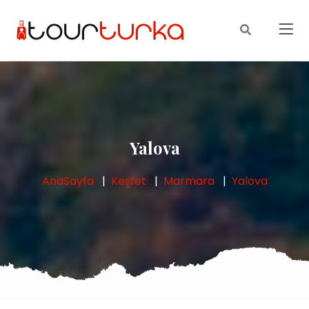
Yalova
AnaSayfa
Keşfet
Marmara
Yalova