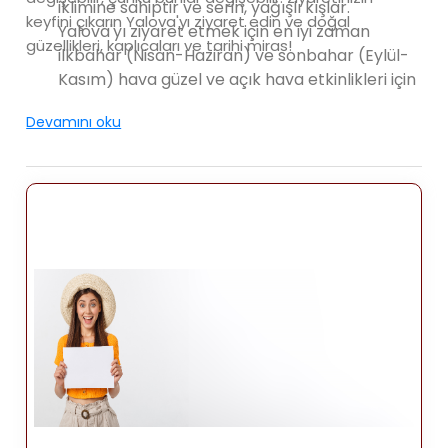
iklimine sahiptir ve serin, yağışlı kışlar.
keyfini çıkarın Yalova'yı ziyaret edin ve doğal
Yalova'yı ziyaret etmek için en iyi zaman
güzellikleri, kaplıcaları ve tarihi miras!
ilkbahar (Nisan-Haziran) ve sonbahar (Eylül-
Kasım) hava güzel ve açık hava etkinlikleri için
uygun.
Devamını oku
Gezi Yerleri: Yalova, her zevke hitap eden
çeşitli turistik mekanlar sunmaktadır. farklı ilgi
alanları. İşte Yalova'da gezilecek popüler
yerlerden bazıları:
Yalova Termal Banyoları: Yalova termal
banyolarıyla ünlüdür. mineral bakımından
zengin olması nedeniyle iyileştirici özelliklere
sahip olduğuna inanılmaktadır. sular.
Ziyaretçiler termal spa bakımlarının keyfini
çıkarabilir, kaplıcalarda rahatlayabilir, sağlıklı
yaşam ve gençleştirme terapilerinin keyfini
çıkarın.