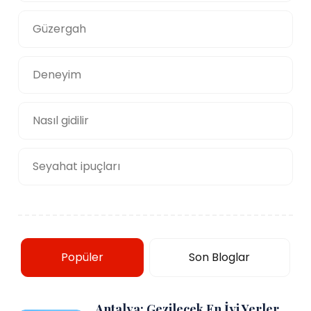
Güzergah
Deneyim
Nasıl gidilir
Seyahat ipuçları
Popüler
Son Bloglar
Antalya: Gezilecek En İyi Yerler