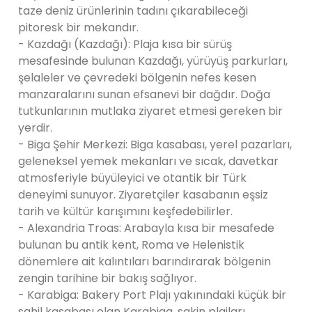
taze deniz ürünlerinin tadını çıkarabileceği
pitoresk bir mekandır.
- Kazdağı (Kazdağı): Plaja kısa bir sürüş
mesafesinde bulunan Kazdağı, yürüyüş parkurları,
şelaleler ve çevredeki bölgenin nefes kesen
manzaralarını sunan efsanevi bir dağdır. Doğa
tutkunlarının mutlaka ziyaret etmesi gereken bir
yerdir.
- Biga Şehir Merkezi: Biga kasabası, yerel pazarları,
geleneksel yemek mekanları ve sıcak, davetkar
atmosferiyle büyüleyici ve otantik bir Türk
deneyimi sunuyor. Ziyaretçiler kasabanın eşsiz
tarih ve kültür karışımını keşfedebilirler.
- Alexandria Troas: Arabayla kısa bir mesafede
bulunan bu antik kent, Roma ve Helenistik
dönemlere ait kalıntıları barındırarak bölgenin
zengin tarihine bir bakış sağlıyor.
- Karabiga: Bakery Port Plajı yakınındaki küçük bir
sahil kasabası olan Karabiga, sakin plajları,