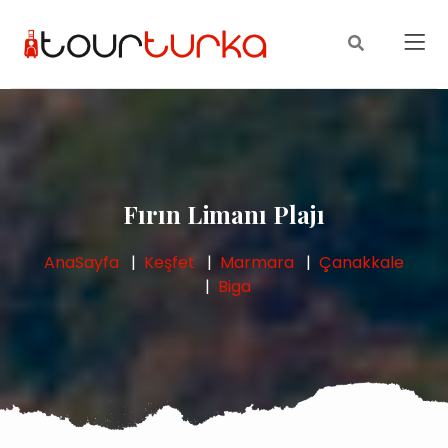
Fırın Limanı Plajı
AnaSayfa
Keşfet
Marmara
Çanakkale
Biga