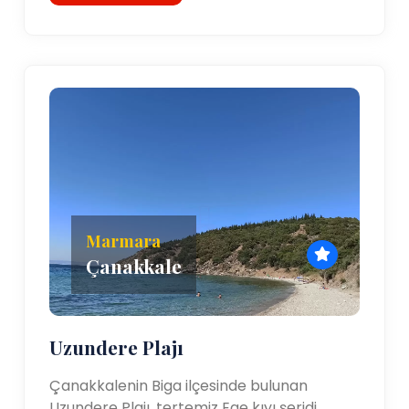
Marmara
Çanakkale
Uzundere Plajı
Çanakkalenin Biga ilçesinde bulunan
Uzundere Plajı, tertemiz Ege kıyı şeridi