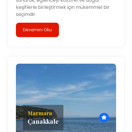
sunarak, eğlenceyi kültürel ve doğal
keşiflerle birleştirmek için mükemmel bir
seçimdir.
Devamını Oku
Marmara
Çanakkale