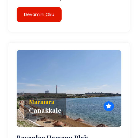
Devamını Oku
Marmara
Çanakkale
Bayanlar Hamamı Plajı