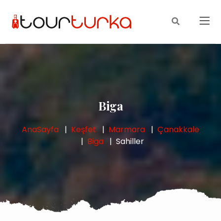
Biga
AnaSayfa
Keşfet
Marmara
Çanakkale
Biga
Sahiller