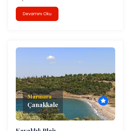
Devamını Oku
Marmara
Çanakkale
Kavaklık Plajı