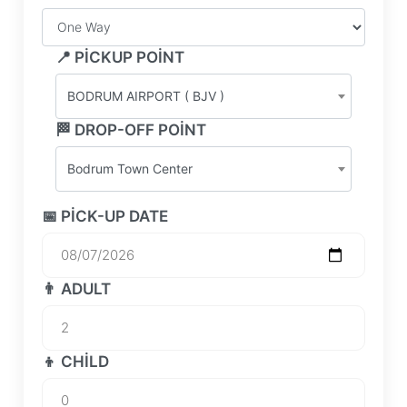
📍 PICKUP POINT
BODRUM AIRPORT ( BJV )
🏁 DROP-OFF POINT
Bodrum Town Center
📅 PICK-UP DATE
👨 ADULT
👦 CHILD