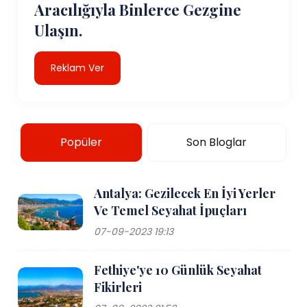
Aracılığıyla Binlerce Gezgine
Ulaşın.
Reklam Ver
Popüler
Son Bloglar
Antalya: Gezilecek En İyi Yerler
Ve Temel Seyahat İpuçları
07-09-2023 19:13
Fethiye'ye 10 Günlük Seyahat
Fikirleri