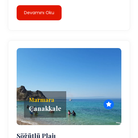
Devamını Oku
Marmara
Çanakkale
Söğütlü Plajı