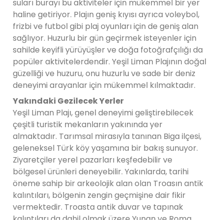
suları burayı bu aktiviteler için mükemmel bir yer
haline getiriyor. Plajın geniş kıyısı ayrıca voleybol,
frizbi ve futbol gibi plaj oyunları için de geniş alan
sağlıyor. Huzurlu bir gün geçirmek isteyenler için
sahilde keyifli yürüyüşler ve doğa fotoğrafçılığı da
popüler aktivitelerdendir. Yeşil Liman Plajının doğal
güzelliği ve huzuru, onu huzurlu ve sade bir deniz
deneyimi arayanlar için mükemmel kılmaktadır.
Yakındaki Gezilecek Yerler
Yeşil Liman Plajı, genel deneyimi geliştirebilecek
çeşitli turistik mekanların yakınında yer
almaktadır. Tarımsal mirasıyla tanınan Biga ilçesi,
geleneksel Türk köy yaşamına bir bakış sunuyor.
Ziyaretçiler yerel pazarları keşfedebilir ve
bölgesel ürünleri deneyebilir. Yakınlarda, tarihi
öneme sahip bir arkeolojik alan olan Troasın antik
kalıntıları, bölgenin zengin geçmişine dair fikir
vermektedir. Troasta antik duvar ve tapınak
kalıntıları da dahil olmak üzere Yunan ve Roma