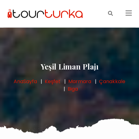
Yeşil Liman Plajı
AnaSayfa
Keşfet
Marmara
Çanakkale
Biga