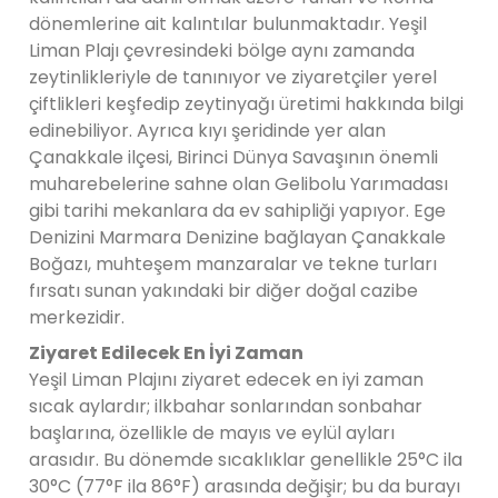
dönemlerine ait kalıntılar bulunmaktadır. Yeşil
Liman Plajı çevresindeki bölge aynı zamanda
zeytinlikleriyle de tanınıyor ve ziyaretçiler yerel
çiftlikleri keşfedip zeytinyağı üretimi hakkında bilgi
edinebiliyor. Ayrıca kıyı şeridinde yer alan
Çanakkale ilçesi, Birinci Dünya Savaşının önemli
muharebelerine sahne olan Gelibolu Yarımadası
gibi tarihi mekanlara da ev sahipliği yapıyor. Ege
Denizini Marmara Denizine bağlayan Çanakkale
Boğazı, muhteşem manzaralar ve tekne turları
fırsatı sunan yakındaki bir diğer doğal cazibe
merkezidir.
Ziyaret Edilecek En İyi Zaman
Yeşil Liman Plajını ziyaret edecek en iyi zaman
sıcak aylardır; ilkbahar sonlarından sonbahar
başlarına, özellikle de mayıs ve eylül ayları
arasıdır. Bu dönemde sıcaklıklar genellikle 25°C ila
30°C (77°F ila 86°F) arasında değişir; bu da burayı