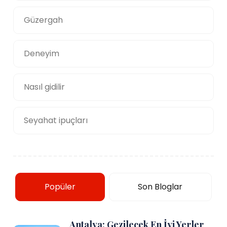
Güzergah
Deneyim
Nasıl gidilir
Seyahat ipuçları
Popüler
Son Bloglar
Antalya: Gezilecek En İyi Yerler