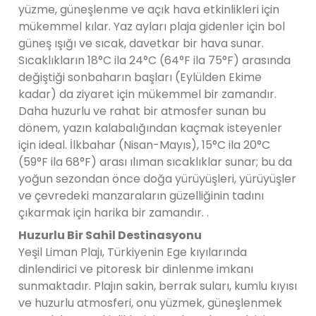
yüzme, güneşlenme ve açık hava etkinlikleri için
mükemmel kılar. Yaz ayları plaja gidenler için bol
güneş ışığı ve sıcak, davetkar bir hava sunar.
Sıcaklıkların 18°C ​​ila 24°C (64°F ila 75°F) arasında
değiştiği sonbaharın başları (Eylülden Ekime
kadar) da ziyaret için mükemmel bir zamandır.
Daha huzurlu ve rahat bir atmosfer sunan bu
dönem, yazın kalabalığından kaçmak isteyenler
için ideal. İlkbahar (Nisan-Mayıs), 15°C ila 20°C
(59°F ila 68°F) arası ılıman sıcaklıklar sunar; bu da
yoğun sezondan önce doğa yürüyüşleri, yürüyüşler
ve çevredeki manzaraların güzelliğinin tadını
çıkarmak için harika bir zamandır. .
Huzurlu Bir Sahil Destinasyonu
Yeşil Liman Plajı, Türkiyenin Ege kıyılarında
dinlendirici ve pitoresk bir dinlenme imkanı
sunmaktadır. Plajın sakin, berrak suları, kumlu kıyısı
ve huzurlu atmosferi, onu yüzmek, güneşlenmek