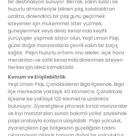
bir destinasyon sunuyor. Berrak, sakin suları ve
huzurlu atmosferiyle bilinen plaj, kalabalıktan
uzakta, dinlendirici bir plaj günü geçirmek
isteyenler için mükemmel. İster yüzmek,
güneşlenmek veya deniz kenarında keyifli
yürüyüşler yapmak istiyor olun, Yeşil Liman Plajı,
güzel doğal manzaralarla çevrili sakin bir kaçış
sağlar. Plajın huzurlu ortamı onu aileler, açık hava
meraklıları ve sahil kenarında dinlenmek isteyen
herkes için ideal kılmaktadır.
Konum ve Erişilebilirlik
Yeşil Liman Plajı, Çanakkalenin Biga ilçesinde, Biga
ilçe merkezine yaklaşık 40 kilometre, Çanakkale
ilçesine ise yaklaşık 120 kilometre uzaklıkta
bulunuyor. Ziyaretçilere pitoresk kırsal manzaralar
ve kıyı manzaraları sunan bakımlı yollar sayesinde
plaja arabayla kolayca ulaşılabilir. Plaja yolculuk,
ziyaretçilerin Ege bölgesinin güzelliğinin tadını
çıkarmasına olanak tanıyan doğal bir yolculuktur.