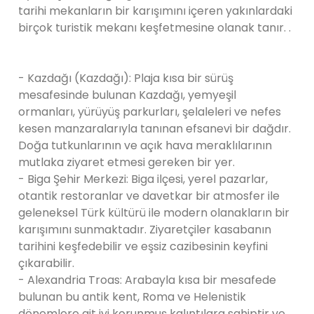
tarihi mekanların bir karışımını içeren yakınlardaki
birçok turistik mekanı keşfetmesine olanak tanır. .
- Kazdağı (Kazdağı): Plaja kısa bir sürüş
mesafesinde bulunan Kazdağı, yemyeşil
ormanları, yürüyüş parkurları, şelaleleri ve nefes
kesen manzaralarıyla tanınan efsanevi bir dağdır.
Doğa tutkunlarının ve açık hava meraklılarının
mutlaka ziyaret etmesi gereken bir yer.
- Biga Şehir Merkezi: Biga ilçesi, yerel pazarlar,
otantik restoranlar ve davetkar bir atmosfer ile
geleneksel Türk kültürü ile modern olanakların bir
karışımını sunmaktadır. Ziyaretçiler kasabanın
tarihini keşfedebilir ve eşsiz cazibesinin keyfini
çıkarabilir.
- Alexandria Troas: Arabayla kısa bir mesafede
bulunan bu antik kent, Roma ve Helenistik
dönemlere ait iyi korunmuş kalıntılara sahiptir ve