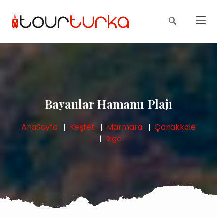
Bayanlar Hamamı Plajı
AnaSayfa
Keşfet
Marmara
Çanakkale
Biga