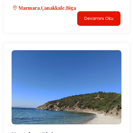
Marmara,Çanakkale,Biga
Devamını Oku