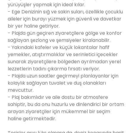
yürüyüşler yapmak için ideal kılar.
- Ege Denizinin sığ ve sakin suları, özellikle çocuklu
aileler için burayı yüzmek için güvenli ve davetkar
bir yer haline getiriyor.
- Plajda gün geçiren ziyaretçilere gölge ve konfor
sağlayan şezlong ve şemsiyeler kiralanabilir.
- Yakındaki kafeler ve küçük lokantalar hafif
yemekler, atıştırmalıklar ve serinletici içecekler
sunarak ziyaretçilere bölgeden ayrılmadan yerel
lezzetlerin tadını çıkarma fırsatı veriyor.
- Plajda uzun saatler geçirmeyi planlayanlar için
kolaylık sağlayan tuvalet ve duş olanakları
mevcuttur.
- Plaj bakımlıdır ve aile dostu bir atmosfere
sahiptir, bu da onu huzurlu ve dinlendirici bir ortam
arayan ziyaretçiler için mükemmel bir seçim
haline getirmektedir.
Tesisler aşırı lüks olmasa da, deniz kenarında basit