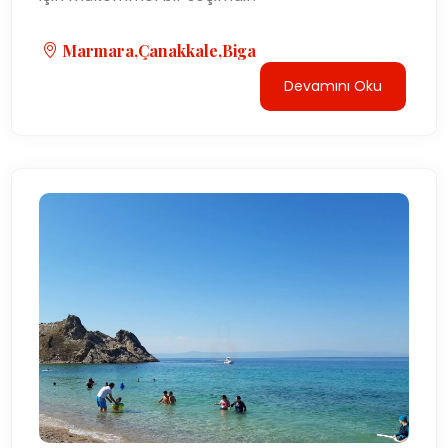
Marmara,Çanakkale,Biga
Devamını Oku