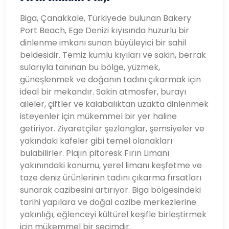
Biga, Çanakkale, Türkiyede bulunan Bakery
Port Beach, Ege Denizi kıyısında huzurlu bir
dinlenme imkanı sunan büyüleyici bir sahil
beldesidir. Temiz kumlu kıyıları ve sakin, berrak
sularıyla tanınan bu bölge, yüzmek,
güneşlenmek ve doğanın tadını çıkarmak için
ideal bir mekandır. Sakin atmosfer, burayı
aileler, çiftler ve kalabalıktan uzakta dinlenmek
isteyenler için mükemmel bir yer haline
getiriyor. Ziyaretçiler şezlonglar, şemsiyeler ve
yakındaki kafeler gibi temel olanakları
bulabilirler. Plajın pitoresk Fırın Limanı
yakınındaki konumu, yerel limanı keşfetme ve
taze deniz ürünlerinin tadını çıkarma fırsatları
sunarak cazibesini artırıyor. Biga bölgesindeki
tarihi yapılara ve doğal cazibe merkezlerine
yakınlığı, eğlenceyi kültürel keşifle birleştirmek
için mükemmel bir seçimdir.