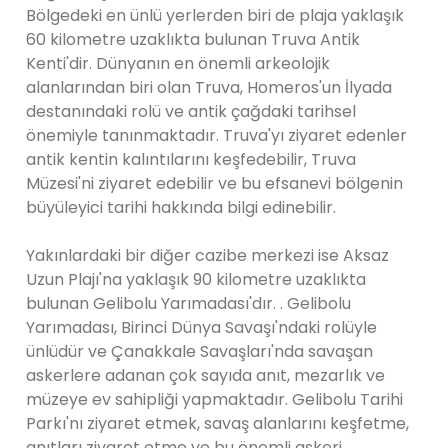
Bölgedeki en ünlü yerlerden biri de plaja yaklaşık
60 kilometre uzaklıkta bulunan Truva Antik
Kenti'dir. Dünyanın en önemli arkeolojik
alanlarından biri olan Truva, Homeros'un İlyada
destanındaki rolü ve antik çağdaki tarihsel
önemiyle tanınmaktadır. Truva'yı ziyaret edenler
antik kentin kalıntılarını keşfedebilir, Truva
Müzesi'ni ziyaret edebilir ve bu efsanevi bölgenin
büyüleyici tarihi hakkında bilgi edinebilir.
Yakınlardaki bir diğer cazibe merkezi ise Aksaz
Uzun Plajı'na yaklaşık 90 kilometre uzaklıkta
bulunan Gelibolu Yarımadası'dır. . Gelibolu
Yarımadası, Birinci Dünya Savaşı'ndaki rolüyle
ünlüdür ve Çanakkale Savaşları'nda savaşan
askerlere adanan çok sayıda anıt, mezarlık ve
müzeye ev sahipliği yapmaktadır. Gelibolu Tarihi
Parkı'nı ziyaret etmek, savaş alanlarını keşfetme,
anıtları ziyaret etme ve bu önemli askeri