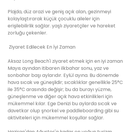
Plajda, düz arazi ve geniş açık alan, gezinmeyi
kolaylaştırarak küçük çocuklu aileler için
erişilebilirlik sağlar. yaşlı ziyaretçiler ve hareket
zorluğu çekenler.
Ziyaret Edilecek En İyi Zaman
Aksaz Long Beach'i ziyaret etmek için en iyi zaman
Mayıs ayından itibaren ilkbahar sonu, yaz ve
sonbahar başı aylarıdır. Eylül ayına. Bu dönemde
hava sıcak ve güneşlidir; sıcaklıklar genellikle 25°C
ile 35°C arasında değişir; bu da burayı yüzme,
güneşlenme ve diğer açık hava etkinlikleri için
mükemmel kılar. Ege Denizi bu aylarda sıcak ve
davetkar olup şnorkel ve paddleboarding gibi su
aktiviteleri için mükemmel koşullar sağlar.
Haziran'dan Ağustos'a kadar en yoğun turizm