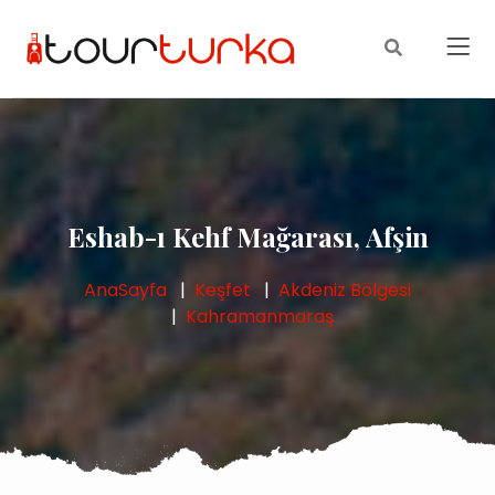
Eshab-ı Kehf Mağarası, Afşin
AnaSayfa
Keşfet
Akdeniz Bölgesi
Kahramanmaraş