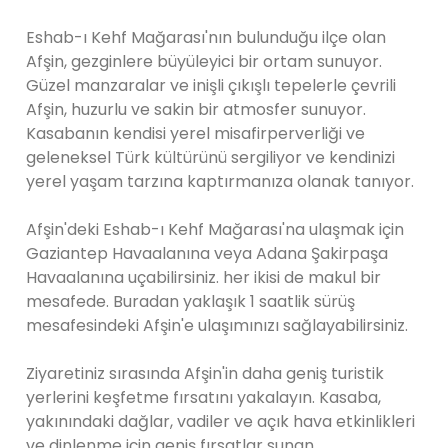
Eshab-ı Kehf Mağarası'nın bulunduğu ilçe olan
Afşin, gezginlere büyüleyici bir ortam sunuyor.
Güzel manzaralar ve inişli çıkışlı tepelerle çevrili
Afşin, huzurlu ve sakin bir atmosfer sunuyor.
Kasabanın kendisi yerel misafirperverliği ve
geleneksel Türk kültürünü sergiliyor ve kendinizi
yerel yaşam tarzına kaptırmanıza olanak tanıyor.
Afşin'deki Eshab-ı Kehf Mağarası'na ulaşmak için
Gaziantep Havaalanına veya Adana Şakirpaşa
Havaalanına uçabilirsiniz. her ikisi de makul bir
mesafede. Buradan yaklaşık 1 saatlik sürüş
mesafesindeki Afşin'e ulaşımınızı sağlayabilirsiniz.
Ziyaretiniz sırasında Afşin'in daha geniş turistik
yerlerini keşfetme fırsatını yakalayın. Kasaba,
yakınındaki dağlar, vadiler ve açık hava etkinlikleri
ve dinlenme için geniş fırsatlar sunan