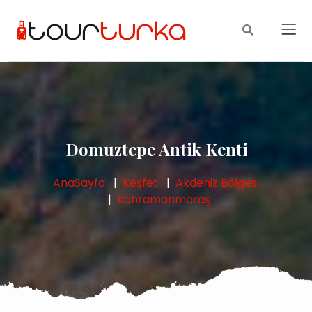
Domuztepe Antik Kenti
AnaSayfa
Keşfet
Akdeniz Bölgesi
Kahramanmaraş