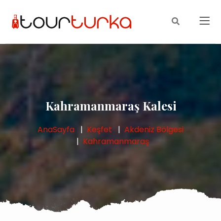
Kahramanmaraş Kalesi
AnaSayfa
Keşfet
Akdeniz Bölgesi
Kahramanmaraş