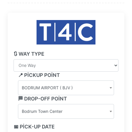
🔃 WAY TYPE
📍 PICKUP POINT
BODRUM AIRPORT ( BJV )
🏁 DROP-OFF POINT
Bodrum Town Center
📅 PICK-UP DATE