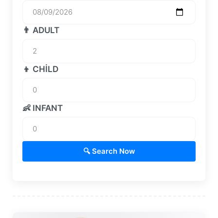
👨 ADULT
👦 CHILD
👶 INFANT
🔍 Search Now