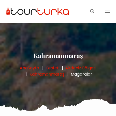
Kahramanmaraş
AnaSayfa
Keşfet
Akdeniz Bölgesi
Kahramanmaraş
Mağaralar