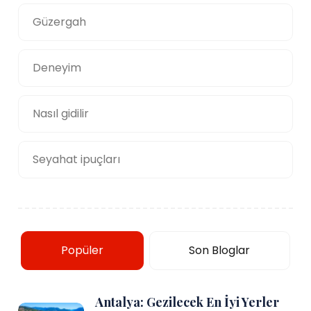
Güzergah
Deneyim
Nasıl gidilir
Seyahat ipuçları
Popüler
Son Bloglar
Antalya: Gezilecek En İyi Yerler