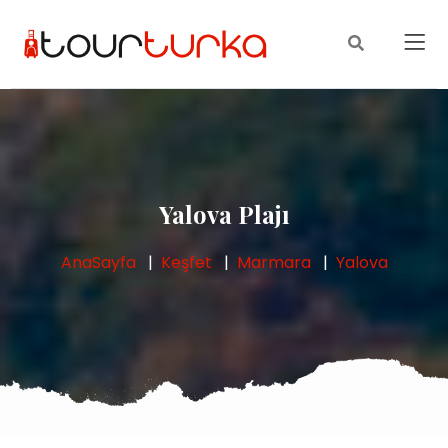
Yalova Plajı
AnaSayfa
Keşfet
Marmara
Yalova