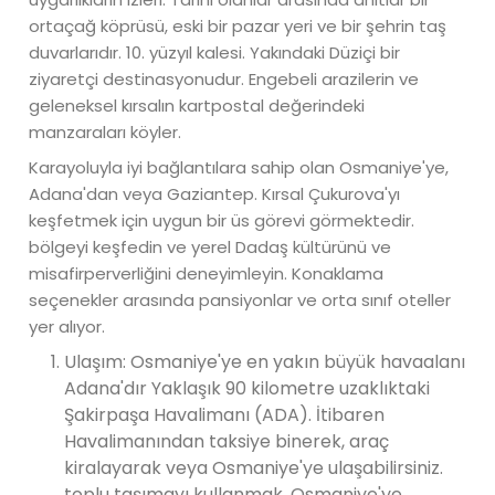
ortaçağ köprüsü, eski bir pazar yeri ve bir şehrin taş
duvarlarıdır. 10. yüzyıl kalesi. Yakındaki Düziçi bir
ziyaretçi destinasyonudur. Engebeli arazilerin ve
geleneksel kırsalın kartpostal değerindeki
manzaraları köyler.
Karayoluyla iyi bağlantılara sahip olan Osmaniye'ye,
Adana'dan veya Gaziantep. Kırsal Çukurova'yı
keşfetmek için uygun bir üs görevi görmektedir.
bölgeyi keşfedin ve yerel Dadaş kültürünü ve
misafirperverliğini deneyimleyin. Konaklama
seçenekler arasında pansiyonlar ve orta sınıf oteller
yer alıyor.
Ulaşım: Osmaniye'ye en yakın büyük havaalanı
Adana'dır Yaklaşık 90 kilometre uzaklıktaki
Şakirpaşa Havalimanı (ADA). İtibaren
Havalimanından taksiye binerek, araç
kiralayarak veya Osmaniye'ye ulaşabilirsiniz.
toplu taşımayı kullanmak. Osmaniye'ye