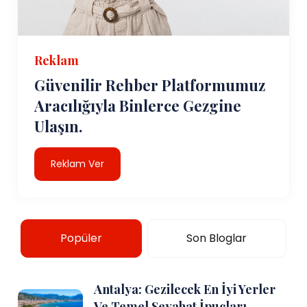
Reklam
Güvenilir Rehber Platformumuz
Aracılığıyla Binlerce Gezgine
Ulaşın.
Reklam Ver
Popüler
Son Bloglar
Antalya: Gezilecek En İyi Yerler
Ve Temel Seyahat İpuçları