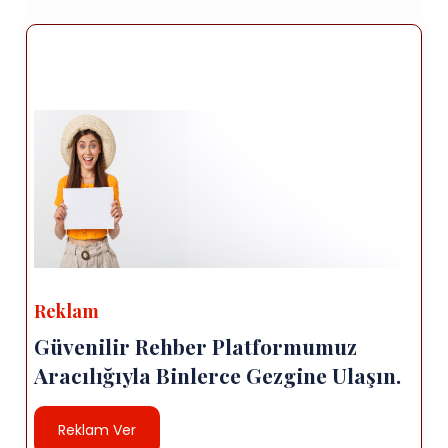
kaya oluşumlarına sahiptir ve yürüyüş yapmak
ve doğayı keşfetmek için popüler bir yer.
Yerel Mutfak: Osmaniye, leziz yerel mutfağıyla
tanınır. geleneksel Türk lezzetlerini yöresel
spesiyalitelerle birleştiren bir mekan.
Denenecek popüler yemeklerden bazıları
arasında "Kebap-ı Bahçe" (kebap-ı Bahçe)
yer alır. kebap), "Bici Bici" (meyve ve buzla
yapılan serinletici bir tatlı) krema) ve
"Katmer" (antep fıstığıyla doldurulmuş bir
hamur işi). Kaçırmayın ziyaretiniz sırasında
yerel lezzetlerin tadına bakma şansı.
Reklam
Konaklama: Osmaniye çeşitli konaklama
Güvenilir Rehber Platformumuz
seçenekleri sunmaktadır. oteller ve
Aracılığıyla Binlerce Gezgine Ulaşın.
pansiyonlar dahil. Farklı durumlara uygun
seçenekler bulabilirsiniz bütçeler ve tercihler.
Reklam Ver