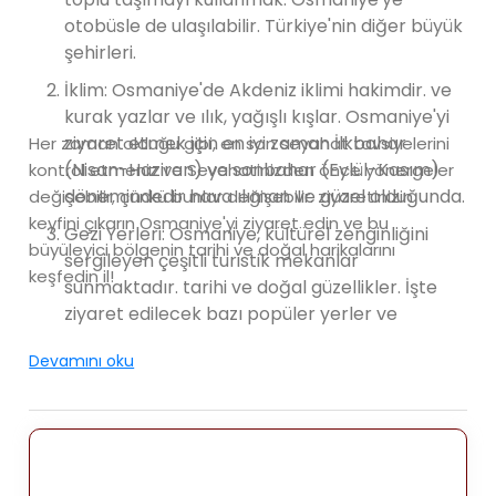
otobüsle de ulaşılabilir. Türkiye'nin diğer büyük
şehirleri.
İklim: Osmaniye'de Akdeniz iklimi hakimdir. ve
kurak yazlar ve ılık, yağışlı kışlar. Osmaniye'yi
ziyaret etmek için en iyi zaman İlkbahar
Her zaman olduğu gibi, en son seyahat tavsiyelerini
(Nisan-Haziran) ve sonbahar (Eylül-Kasım)
kontrol etmeniz ve Seyahatinizden önce yönergeler
dönemindedir hava ılıman ve güzel olduğunda.
değişebilir, çünkü bunlar değişebilir. ziyaretinizin
keyfini çıkarın Osmaniye'yi ziyaret edin ve bu
Gezi Yerleri: Osmaniye, kültürel zenginliğini
büyüleyici bölgenin tarihi ve doğal harikalarını
sergileyen çeşitli turistik mekanlar
keşfedin il!
sunmaktadır. tarihi ve doğal güzellikler. İşte
ziyaret edilecek bazı popüler yerler ve
Osmaniye civarı:
Devamını oku
Karatepe-Aslantaş Arkeolojik Alanı: Yaklaşık
23 kilometre uzaklıkta Osmaniye'den bu
UNESCO Dünya Mirası Alanı kalıntılarına ev
sahipliği yapmaktadır. antik bir Hitit kenti.
Ziyaretçiler şehrin kalıntılarını keşfedebilir