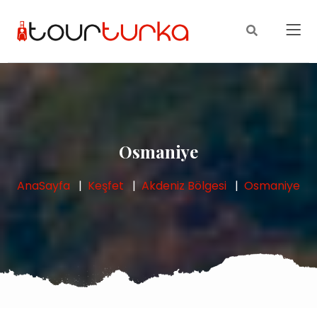
Osmaniye
AnaSayfa
Keşfet
Akdeniz Bölgesi
Osmaniye