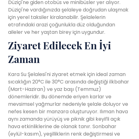
Düziçi'ne giden otobüs ve minibüsler yer alıyor.
Düziçi'ne vardığınızda şelaleye doğrudan ulaşmak
için yerel taksiler kiralanabilir. Şelalelerin
etrafındaki arazi çoğunlukla düz olduğundan
aileler ve her yaştan birey için uygundur.
Ziyaret Edilecek En İyi
Zaman
Kara Su Şelalesi'ni ziyaret etmek için ideal zaman
sıcaklığın 20°C ile 30°C arasında değiştiği ilkbahar
(Mart-Haziran) ve yaz başı (Temmuz)
dönemleridir. Bu dönemde eriyen karlar ve
mevsimsel yağmurlar nedeniyle şelale doluyor ve
nefes kesen bir manzara oluşturuyor. Ilıman hava
aynı zamanda yürüyüş ve piknik gibi keyifli açık
hava etkinliklerine de olanak tanır. Sonbahar
(eylül-kasım), yeşilliklerin renk değiştirmesi ve