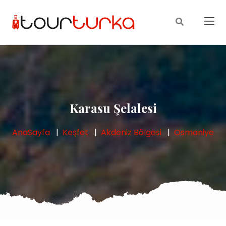
Karasu Şelalesi
AnaSayfa
Keşfet
Akdeniz Bölgesi
Osmaniye