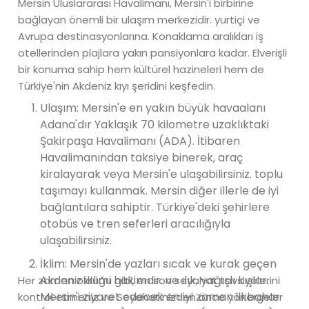
Mersin Uluslararası Havalimanı, Mersin'i birbirine
bağlayan önemli bir ulaşım merkezidir. yurtiçi ve
Avrupa destinasyonlarına. Konaklama aralıkları iş
otellerinden plajlara yakın pansiyonlara kadar. Elverişli
bir konuma sahip hem kültürel hazineleri hem de
Türkiye'nin Akdeniz kıyı şeridini keşfedin.
Ulaşım: Mersin'e en yakın büyük havaalanı
Adana'dır Yaklaşık 70 kilometre uzaklıktaki
Şakirpaşa Havalimanı (ADA). İtibaren
Havalimanından taksiye binerek, araç
kiralayarak veya Mersin'e ulaşabilirsiniz. toplu
taşımayı kullanmak. Mersin diğer illerle de iyi
bağlantılara sahiptir. Türkiye'deki şehirlere
otobüs ve tren seferleri aracılığıyla
ulaşabilirsiniz.
İklim: Mersin'de yazları sıcak ve kurak geçen
Akdeniz iklimi hakimdir. ve ılık, yağışlı kışlar.
Her zaman olduğu gibi, en son seyahat tavsiyelerini
Mersin'i ziyaret edecek en iyi zaman ilkbahar
kontrol etmeniz ve Seyahatinizden önce yönergeler