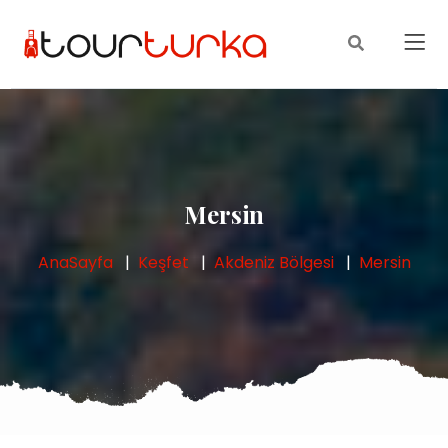
Mersin
AnaSayfa
Keşfet
Akdeniz Bölgesi
Mersin