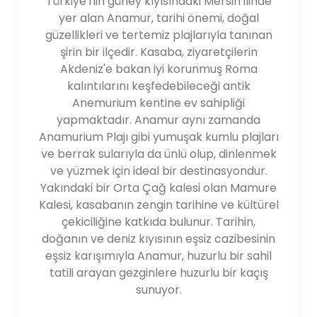
Türkiye'nin güney kıyısındaki Mersin ilinde
yer alan Anamur, tarihi önemi, doğal
güzellikleri ve tertemiz plajlarıyla tanınan
şirin bir ilçedir. Kasaba, ziyaretçilerin
Akdeniz'e bakan iyi korunmuş Roma
kalıntılarını keşfedebileceği antik
Anemurium kentine ev sahipliği
yapmaktadır. Anamur aynı zamanda
Anamurium Plajı gibi yumuşak kumlu plajları
ve berrak sularıyla da ünlü olup, dinlenmek
ve yüzmek için ideal bir destinasyondur.
Yakındaki bir Orta Çağ kalesi olan Mamure
Kalesi, kasabanın zengin tarihine ve kültürel
çekiciliğine katkıda bulunur. Tarihin,
doğanın ve deniz kıyısının eşsiz cazibesinin
eşsiz karışımıyla Anamur, huzurlu bir sahil
tatili arayan gezginlere huzurlu bir kaçış
sunuyor.