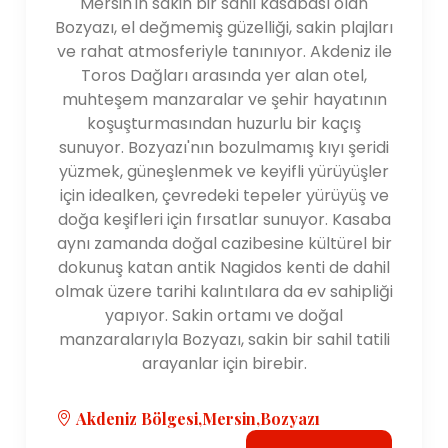
Mersin'in sakin bir sahil kasabası olan
Bozyazı, el değmemiş güzelliği, sakin plajları
ve rahat atmosferiyle tanınıyor. Akdeniz ile
Toros Dağları arasında yer alan otel,
muhteşem manzaralar ve şehir hayatının
koşuşturmasından huzurlu bir kaçış
sunuyor. Bozyazı'nın bozulmamış kıyı şeridi
yüzmek, güneşlenmek ve keyifli yürüyüşler
için idealken, çevredeki tepeler yürüyüş ve
doğa keşifleri için fırsatlar sunuyor. Kasaba
aynı zamanda doğal cazibesine kültürel bir
dokunuş katan antik Nagidos kenti de dahil
olmak üzere tarihi kalıntılara da ev sahipliği
yapıyor. Sakin ortamı ve doğal
manzaralarıyla Bozyazı, sakin bir sahil tatili
arayanlar için birebir.
Akdeniz Bölgesi,Mersin,Bozyazı