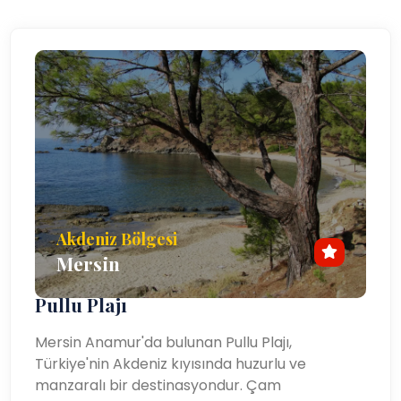
Akdeniz Bölgesi
Mersin
Pullu Plajı
Mersin Anamur'da bulunan Pullu Plajı,
Türkiye'nin Akdeniz kıyısında huzurlu ve
manzaralı bir destinasyondur. Çam