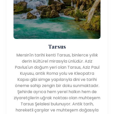
cezerye (havuçla yapılan tatlı) ve fındık).
Yerel mutfak lezzetlerinin tadına bakma
şansını kaçırmayın ziyaretiniz sırasında.
Plajlar: Mersin kıyı şeridi boyunca güzel plajlara
sahiptir. dinlenme ve su aktiviteleri için
fırsatlar sunuyor. Bazı popüler Plajlar arasında
Kızkalesi, Ayaş ve Susanoğlu bulunmaktadır.
Tarsus
Bu kumsallar Güneşlenmek, yüzmek ve
muhteşem manzaranın tadını çıkarmak için
Mersin'in tarihi kenti Tarsus, binlerce yıllık
mükemmel Akdeniz manzarası.
derin kültürel mirasıyla ünlüdür. Aziz
Konaklama: Mersin'de çok çeşitli konaklama
Pavlus'un doğum yeri olan Tarsus, Aziz Paul
seçenekleri mevcuttur, lüks oteller, bütçe
Kuyusu, antik Roma yolu ve Kleopatra
dostu oteller ve sahil dahil tatil köyleri. Çeşitli
Kapısı gibi simge yapılarıyla dini ve tarihi
konumlar ve olanaklar arasından size uygun
öneme sahip zengin bir doku sunmaktadır.
olanı seçebilirsiniz. tercihleriniz.
Şehirde ayrıca hem yerel halkın hem de
ziyaretçilerin uğrak noktası olan muhteşem
Tarsus Şelalesi bulunuyor. Antik tarih,
hareketli çarşılar ve muhteşem doğasıyla