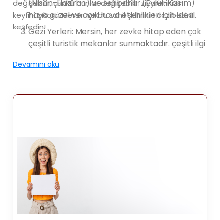
(Nisan-Haziran) ve sonbahar (Eylül-Kasım)
değişebilir, çünkü bunlar değişebilir. ziyaretinizin
hava güzel ve açık hava etkinlikleri için ideal.
keyfini çıkarın Mersin ve bu sahil şehrinin cazibesini
keşfedin!
Gezi Yerleri: Mersin, her zevke hitap eden çok
çeşitli turistik mekanlar sunmaktadır. çeşitli ilgi
alanları. İşte ve çevresinde ziyaret
Devamını oku
edilebilecek bazı popüler yerler Mersin:
Kleopatra Kapısı: Şehir merkezinde yer alan
Kleopatra Kapısı, Bir zamanlar şehrin girişini
belirleyen antik Roma kapısı Tarsus. Karmaşık
mimariye sahip büyüleyici bir tarihi alan
ayrıntılar.
Mersin Marina: Kıyı şeridinde yer alan Mersin
Marina, Restoranlar, kafeler ve mağazaların
bulunduğu modern ve canlı bölge. Bu harika
keyifli bir yürüyüş yapabileceğiniz, deniz
manzaralı bir yemeğin tadını çıkarabileceğiniz
veya sadece sahil kenarında dinlenin.