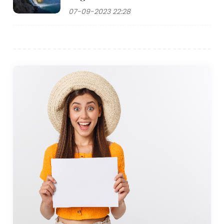
sunarak gezginlerin Tarsus'a trenle ulaşmasını
07-09-2023 22:28
kolaylaştırıyor.
Ziyaret Edilecek En İyi Zaman
Tarsus tipik bir Akdeniz iklimine sahiptir. sıcak ve kurak
yazlar ve ılık, yağışlı kışlar. Tarsus'u ziyaret etmek için
en iyi zaman havanın sıcak ve güzel olduğu ilkbahar
(Nisan-Haziran) ve sonbahar (Eylül-Kasım) aylarıdır,
bu da burayı gezi ve açık hava etkinlikleri için ideal
kılar. Bu aylarda sıcaklıklar genellikle 20 ila 30 santigrat
derece arasında değişir ve çevredeki kırsal bölge en
canlı halindedir.
Yaz (Temmuz-Ağustos) oldukça sıcak olabilir ve
sıcaklıklar genellikle 35 santigrat dereceyi aşar.
Sıcaklık yoğun olsa da kasabanın gölgeli parkları, nehir
alanları ve sahile yakınlığı serinlemek için birçok fırsat