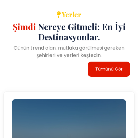
sağlıyor. Ziyaretçiler tarihi ve dini mekanlarını
keşfedebilir, Tarsus Şelalesi kenarında dinlenebilir
Yerler
veya ilçenin canlı kültürünü yansıtan yerel mutfak ve
Şimdi
Nereye Gitmeli: En İyi
pazarların keyfini çıkarabilir.
Destinasyonlar.
Mersin ile Adana arasındaki stratejik konumu, Tarsus'u
kolay ve ulaşılabilir bir destinasyon haline
Günün trend olan, mutlaka görülmesi gereken
getirmektedir. Türkiye'nin güneyinin tarihi ve doğal
şehirleri ve yerleri keşfedin.
güzelliklerini deneyimlemek isteyen gezginler. Sıcak
Tümünü Gör
Akdeniz iklimi, büyüleyici tarihi ve misafirperver
atmosferiyle Tarsus, Türkiye'nin zengin kültürel
mirasını keşfetmek isteyen herkesin mutlaka ziyaret
etmesi gereken bir yerdir. İster günübirlik bir gezi için
ziyaret ediyor olun, ister kendinizi şehrin tarihine
tamamen kaptırmak için daha uzun süre kalıyor olun,
Tarsus ödüllendirici ve unutulmaz bir deneyim
sunuyor.