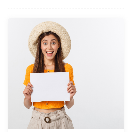
Akdeniz'e yakınlığı, ziyaretçilerin yakındaki plajlara
kolayca erişebileceği ve çeşitli su sporlarının keyfini
çıkarabileceği anlamına gelir. En yakın plaj,
ziyaretçilerin yüzebileceği, güneşlenebileceği veya
jet ski, şnorkelli yüzme ve tekne turu gibi aktivitelere
katılabileceği Tarsus'a kısa bir sürüş mesafesindeki
Mersin'dedir. Akdeniz'in berrak suları yaz aylarında
yüzmek için mükemmeldir ve sahil kenarındaki birçok
tatil yeri ekipman kiralama ve rehberli su sporları
aktiviteleri sunmaktadır.
Tatlı su aktivitelerini tercih edenler için Tarsus Nehri
piknik yapmak için güzel bir ortam sunmaktadır. ve
balık tutmak. Nehir, şehrin en popüler doğal cazibe
merkezlerinden biri olan Tarsus Şelalesi yakınındaki
bölge de dahil olmak üzere birçok parkın yanından
geçerek şehrin içinden akmaktadır. Şelale alanında
doğrudan yüzmeye izin verilmese de, alan doğanın
güzelliklerinin tadını çıkarmak ve su kenarında