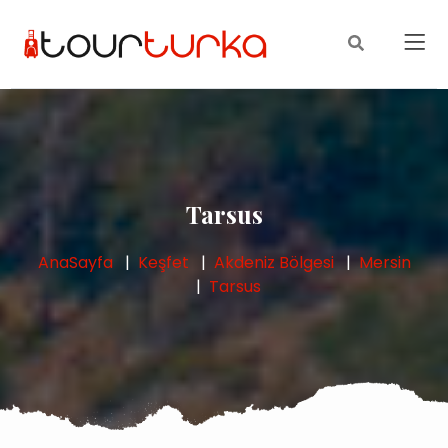
Tarsus
AnaSayfa
Keşfet
Akdeniz Bölgesi
Mersin
Tarsus