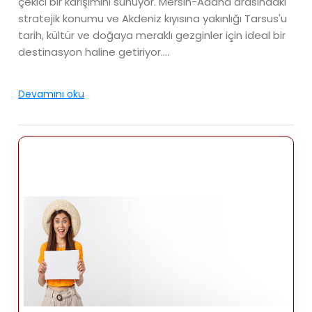
çekici bir karışımını sunuyor. Mersin-Adana arasındaki
stratejik konumu ve Akdeniz kıyısına yakınlığı Tarsus'u
tarih, kültür ve doğaya meraklı gezginler için ideal bir
destinasyon haline getiriyor.
Konum
Devamını oku
Tarsus Mersin ilinin yaklaşık 25 kilometre doğusunda,
Adana'nın ise 40 kilometre batısında yer alıyor ve her
iki şehirden de kolaylıkla ulaşım sağlanabiliyor.
Kasaba, Kilikya bölgesinin verimli ovalarında,
Akdeniz'e akan Tarsus Nehri yakınında yer almaktadır.
Tarsus'un konumu, onu tarih boyunca stratejik ve
önemli bir şehir haline getirmiş, Doğu ile Batı
arasındaki antik ticaret yollarının önemli bir durağı
olmuştur. Bugünkü konumu, ziyaretçilere hem Akdeniz
kıyı şeridine hem de Türkiye'nin güneyindeki iç
kesimlerdeki cazibe merkezlerine kolay erişim
sağlamaktadır.