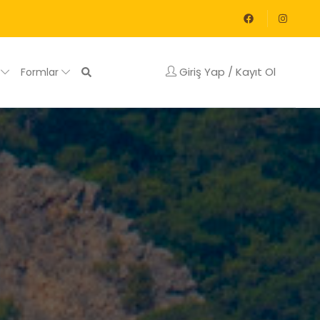
Giriş Yap / Kayıt Ol
g
Formlar