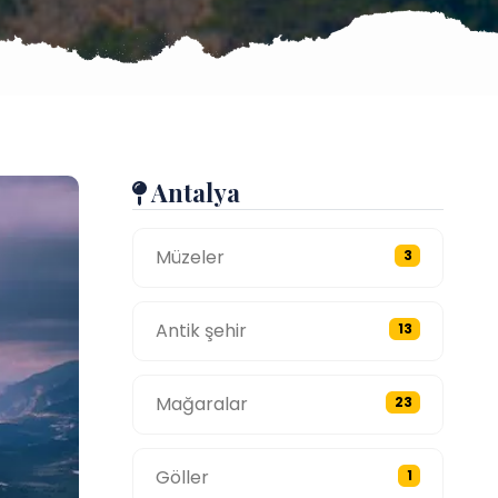
Antalya
Müzeler
3
Antik şehir
13
Mağaralar
23
Göller
1