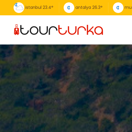
istanbul
23.4
°
antalya
26.3
°
mu