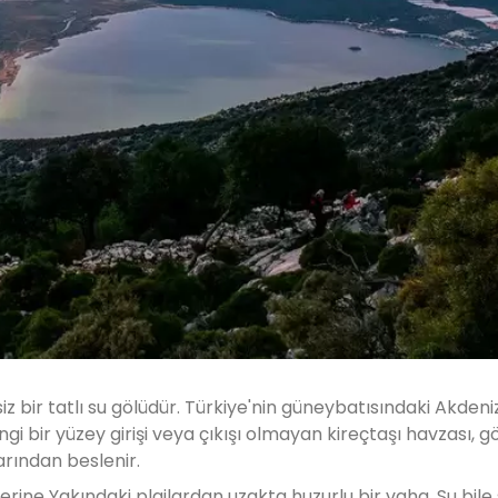
bir tatlı su gölüdür. Türkiye'nin güneybatısındaki Akdeniz
i bir yüzey girişi veya çıkışı olmayan kireçtaşı havzası, g
arından beslenir.
lerine Yakındaki plajlardan uzakta huzurlu bir vaha. Su bile 