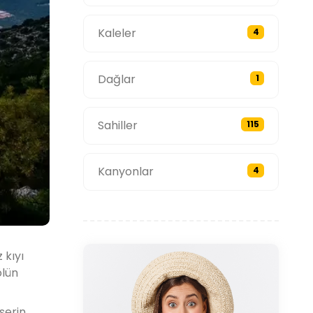
Kaleler
4
Dağlar
1
Sahiller
115
Kanyonlar
4
 kıyı
ölün
serin