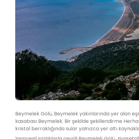
Beymelek Gölü, Beymelek yakınlarında yer alan eşsiz 
kasabası Beymelek. Bir şekilde şekillendirme Herhang
kristal berraklığında sular yalnızca yer altı kaynakl
Yemyeşil sazlıklarla çevrili Beymelek Gölü, ziyaretçi