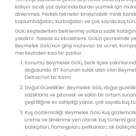
kalıyor sıcak yaz aylarında burası yüzmek için mük
dinlenmek. Pedallı tekneler kiralanabilir minik karide
kaplumbağaları, kurbağaları ve çok sayıda kuş türün
Gölü keşfederken belirlenmiş yollara sadık kaldığın
yasaktır. hassas su ekosistemi. Gölün çevresinde yer
Beymelek Gölü'nün girişi mütevazı bir ücret, kompak
merkezinden kısa bir parkur.
Konumu: Beymelek Gölü, Serik ilçesi yakınlarınd
doğusunda. BT Korunan sulak alan olan Beymele
Deltası'nın bir kısmı.
Doğal Güzellikler: Beymelek Gölü doğal güzellikle
sazlıklarla ve pitoresk ve sakin bir ortam sunan
çeşitliliğine ev sahipliği yapar, çok sayıda kuş tü
Kuş Gözlemciliği: Beymelek Gölü kuş gözlemciler
üreme ve dinlenme yeri olarak kuş türlerini göz
balıkçılları, flamingoları, pelikanları, ak balıkçıll