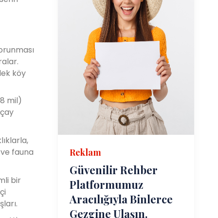
korunması
alar.
lek köy
8 mil)
üçay
ıklarla,
Reklam
a ve fauna
Güvenilir Rehber
li bir
Platformumuz
çi
Aracılığıyla Binlerce
şları.
Gezgine Ulaşın.