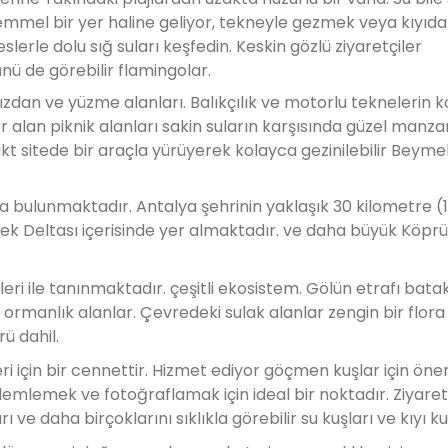
emmel bir yer haline geliyor, tekneyle gezmek veya kıyıda
slerle dolu sığ suları keşfedin. Keskin gözlü ziyaretçiler
ü de görebilir flamingolar.
ızdan ve yüzme alanları. Balıkçılık ve motorlu teknelerin 
 alan piknik alanları sakin suların karşısında güzel manzar
t sitede bir araçla yürüyerek kolayca gezinilebilir Beyme
a bulunmaktadır. Antalya şehrinin yaklaşık 30 kilometre (1
k Deltası içerisinde yer almaktadır. ve daha büyük Köpr
ri ile tanınmaktadır. çeşitli ekosistem. Gölün etrafı batakl
 ormanlık alanlar. Çevredeki sulak alanlar zengin bir flor
rü dahil.
i için bir cennettir. Hizmet ediyor göçmen kuşlar için önem
lemlemek ve fotoğraflamak için ideal bir noktadır. Ziyaret
arı ve daha birçoklarını sıklıkla görebilir su kuşları ve kıyı ku