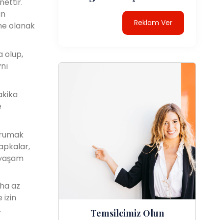
ettir.
ın
Reklam Ver
ine olanak
a olup,
ynı
akika
e
orumak
apkalar,
n yaşam
aha az
 izin
.
Temsilcimiz Olun