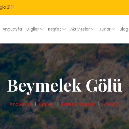
gla
21.1
°
AnaSayfa
Bilgiler
Keşfet
Aktiviteler
Turlar
Blo
Beymelek Gölü
AnaSayfa
Keşfet
Akdeniz Bölgesi
Antalya