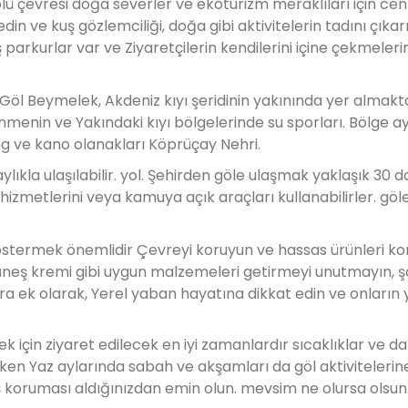
 çevresi doğa severler ve ekoturizm meraklıları için cenn
edin ve kuş gözlemciliği, doğa gibi aktivitelerin tadını çıkar
parkurlar var ve Ziyaretçilerin kendilerini içine çekmeler
a Göl Beymelek, Akdeniz kıyı şeridinin yakınında yer almakt
nmenin ve Yakındaki kıyı bölgelerinde su sporları. Bölge a
ng ve kano olanakları Köprüçay Nehri.
ylıkla ulaşılabilir. yol. Şehirden göle ulaşmak yaklaşık 30 d
 hizmetlerini veya kamuya açık araçları kullanabilirler. göl
stermek önemlidir Çevreyi koruyun ve hassas ürünleri k
üneş kremi gibi uygun malzemeleri getirmeyi unutmayın, ş
ara ek olarak, Yerel yaban hayatına dikkat edin ve onları
k için ziyaret edilecek en iyi zamanlardır sıcaklıklar ve d
n Yaz aylarında sabah ve akşamları da göl aktivitelerine
ş koruması aldığınızdan emin olun. mevsim ne olursa olsun