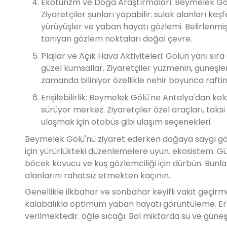
Ekoturizm ve Doğa Araştırmaları: Beymelek Gölü
Ziyaretçiler şunları yapabilir: sulak alanları keşf
yürüyüşler ve yaban hayatı gözlemi. Belirlenmiş 
tanıyan gözlem noktaları doğal çevre.
Plajlar ve Açık Hava Aktiviteleri: Gölün yanı sır
güzel kumsallar. Ziyaretçiler yüzmenin, güneşle
zamanda biliniyor özellikle nehir boyunca rafti
Erişilebilirlik: Beymelek Gölü'ne Antalya'dan kola
sürüyor merkez. Ziyaretçiler özel araçları, taksi
ulaşmak için otobüs gibi ulaşım seçenekleri.
Beymelek Gölü'nü ziyaret ederken doğaya saygı gö
için yürürlükteki düzenlemelere uyun. ekosistem. G
böcek kovucu ve kuş gözlemciliği için dürbün. Bunl
alanlarını rahatsız etmekten kaçının.
Genellikle ilkbahar ve sonbahar keyifli vakit geçirme
kalabalıkla optimum yaban hayatı görüntüleme. Erke
verilmektedir. öğle sıcağı. Bol miktarda su ve güne