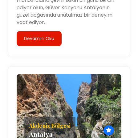
manzaralarla çevrili sakin bir günü tercih
ediyor olun, Güver Kanyonu Antalyanın
güzel doğasında unutulmaz bir deneyim
vaat ediyor.
Devamını Oku
Akdeniz Bölgesi
Antalya