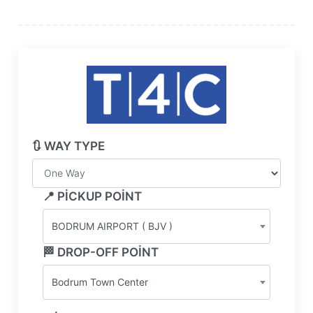
🔃 WAY TYPE
📍 PICKUP POINT
BODRUM AIRPORT ( BJV )
🏁 DROP-OFF POINT
Bodrum Town Center