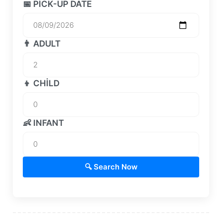
📅 PICK-UP DATE
👨 ADULT
👦 CHILD
👶 INFANT
🔍 Search Now