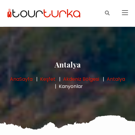
Antalya
AnaSayfa
Keşfet
Akdeniz Bölgesi
Antalya
Kanyonlar