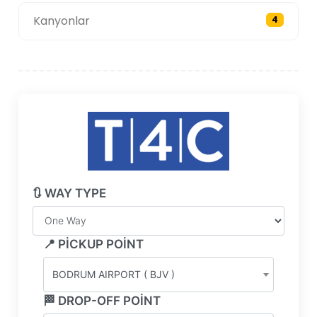
Kanyonlar
4
🔃 WAY TYPE
📍 PICKUP POINT
BODRUM AIRPORT ( BJV )
🏁 DROP-OFF POINT