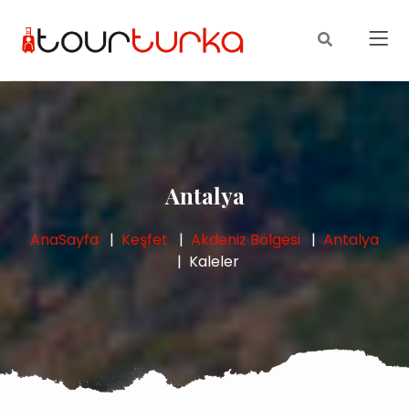
Antalya
AnaSayfa
Keşfet
Akdeniz Bölgesi
Antalya
Kaleler