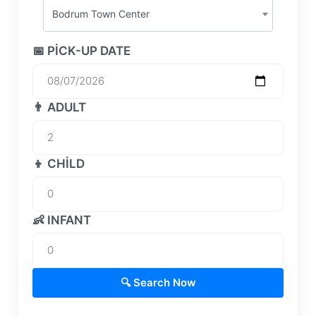
Bodrum Town Center
📅 PICK-UP DATE
👨 ADULT
👦 CHILD
👶 INFANT
🔍 Search Now