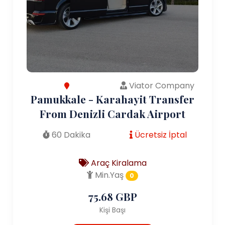
Viator Company
Pamukkale - Karahayit Transfer
From Denizli Cardak Airport
60 Dakika
Ücretsiz İptal
Araç Kiralama
Min.Yaş
0
75.68 GBP
Kişi Başı