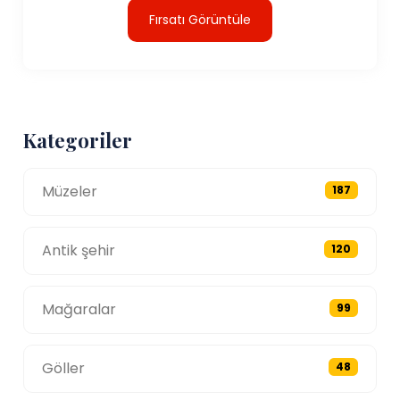
Fırsatı Görüntüle
Kategoriler
Müzeler
187
Antik şehir
120
Mağaralar
99
Göller
48