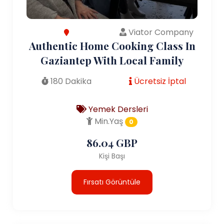
Viator Company
Authentic Home Cooking Class In
Gaziantep With Local Family
180 Dakika
Ücretsiz İptal
Yemek Dersleri
Min.Yaş
0
86.04 GBP
Kişi Başı
Fırsatı Görüntüle