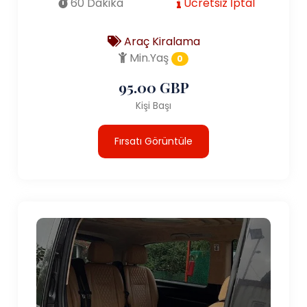
60 Dakika
Ücretsiz İptal
Araç Kiralama
Min.Yaş
0
95.00 GBP
Kişi Başı
Fırsatı Görüntüle