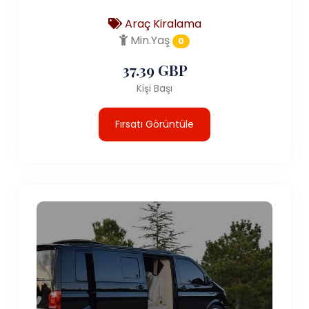
Araç Kiralama
Min.Yaş
0
37.39 GBP
Kişi Başı
Fırsatı Görüntüle