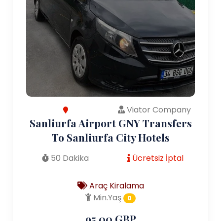
Viator Company
Sanliurfa Airport GNY Transfers
To Sanliurfa City Hotels
50 Dakika
Ücretsiz İptal
Araç Kiralama
Min.Yaş
0
95.00 GBP