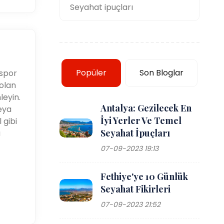
Seyahat ipuçları
Popüler
Son Bloglar
 spor
 olan
leyin.
Antalya: Gezilecek En
eya
İyi Yerler Ve Temel
 gibi
Seyahat İpuçları
a
07-09-2023 19:13
Fethiye'ye 10 Günlük
Seyahat Fikirleri
07-09-2023 21:52