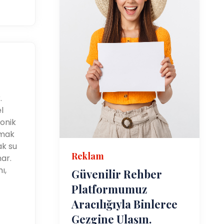
.
l
konik
lmak
ak su
Reklam
ar.
ı,
Güvenilir Rehber
Platformumuz
Aracılığıyla Binlerce
Gezgine Ulaşın.