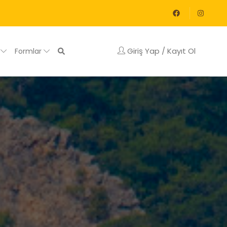
Giriş Yap / Kayıt Ol
g
Formlar