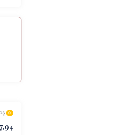
aş
0
7.94