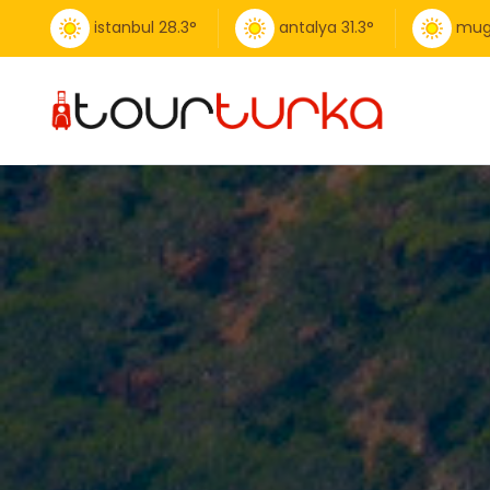
istanbul
28.3
°
antalya
31.3
°
mug