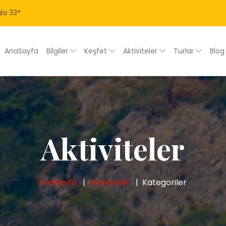
la
33
°
AnaSayfa
Bilgiler
Keşfet
Aktiviteler
Turlar
Blo
Aktiviteler
AnaSayfa
Aktiviteler
Kategoriler