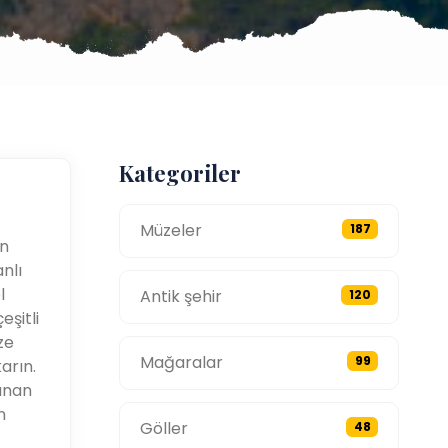
Kategoriler
Müzeler
187
an
nlı
l
Antik şehir
120
şitli
ze
Mağaralar
99
arın.
yanan
n
Göller
48