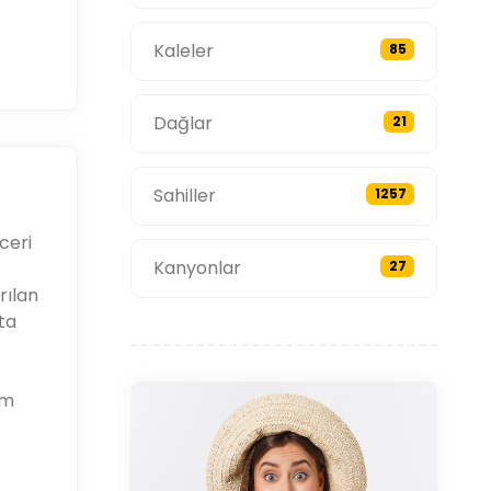
Kaleler
85
Dağlar
21
Sahiller
1257
ceri
Kanyonlar
27
rılan
ta
im