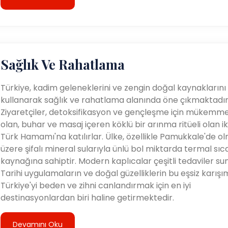
Sağlık Ve Rahatlama
Türkiye, kadim geleneklerini ve zengin doğal kaynaklarını
kullanarak sağlık ve rahatlama alanında öne çıkmaktadır
Ziyaretçiler, detoksifikasyon ve gençleşme için mükemme
olan, buhar ve masaj içeren köklü bir arınma ritüeli olan i
Türk Hamamı'na katılırlar. Ülke, özellikle Pamukkale'de o
üzere şifalı mineral sularıyla ünlü bol miktarda termal sıc
kaynağına sahiptir. Modern kaplıcalar çeşitli tedaviler sun
Tarihi uygulamaların ve doğal güzelliklerin bu eşsiz karışım
Türkiye'yi beden ve zihni canlandırmak için en iyi
destinasyonlardan biri haline getirmektedir.
Devamını Oku