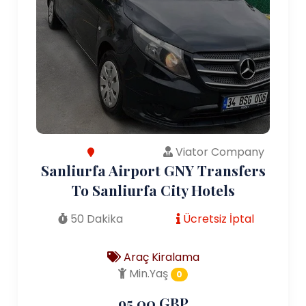
Viator Company
Sanliurfa Airport GNY Transfers
To Sanliurfa City Hotels
50 Dakika
Ücretsiz İptal
Araç Kiralama
Min.Yaş
0
95.00 GBP