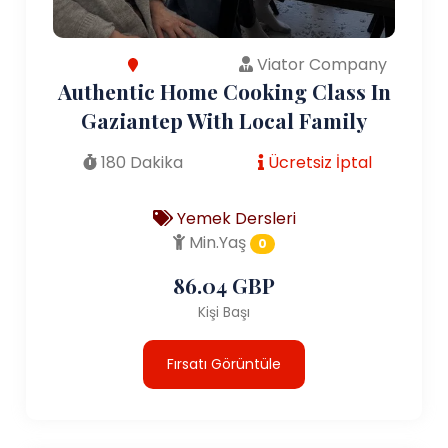
Viator Company
Authentic Home Cooking Class In
Gaziantep With Local Family
180 Dakika
Ücretsiz İptal
Yemek Dersleri
Min.Yaş
0
86.04 GBP
Kişi Başı
Fırsatı Görüntüle