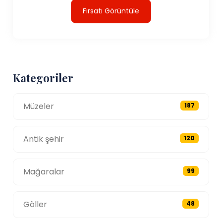
Fırsatı Görüntüle
Kategoriler
Müzeler
187
Antik şehir
120
Mağaralar
99
Göller
48