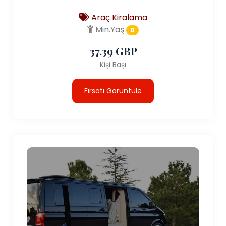
Araç Kiralama
Min.Yaş
0
37.39 GBP
Kişi Başı
Fırsatı Görüntüle