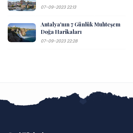
07-09-2023 22:13
Antalya'nın 7 Günlük Muhteşem
Doğa Harikaları
07-09-2023 22:28