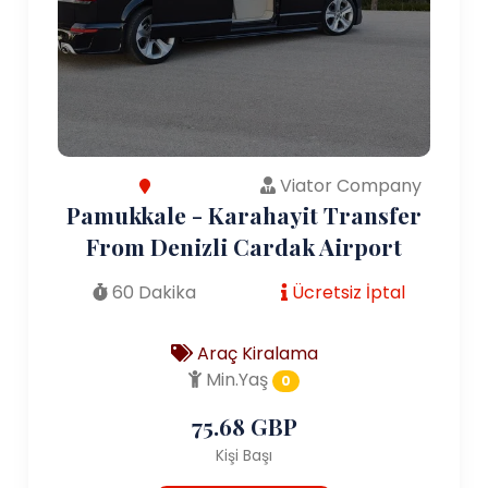
Viator Company
Pamukkale - Karahayit Transfer
From Denizli Cardak Airport
60 Dakika
Ücretsiz İptal
Araç Kiralama
Min.Yaş
0
75.68 GBP
Kişi Başı