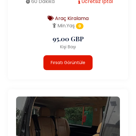
60 Dakika
Ücretsiz İptal
Araç Kiralama
Min.Yaş
0
95.00 GBP
Kişi Başı
Fırsatı Görüntüle